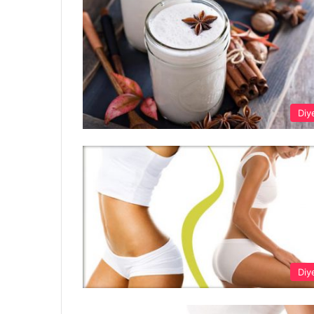
Diy
Diy