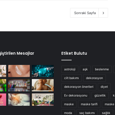
Sonraki Sayfa
iştirilen Mesajlar
Etiket Bulutu
astroloji
aşk
beslenme
cilt bakımı
dekorasyon
dekorasyon önerileri
diyet
Ev dekorasyonu
güzellik
k
maske
maske tarifi
maske t
moda
saç bakımı
sağlık