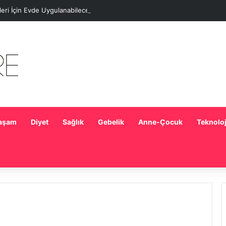
eleri İçin Evde Uygulanabilecek Basit Maskeler
aşam
Diyet
Sağlık
Gebelik
Anne-Çocuk
Teknoloj