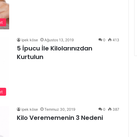
et
ipek köse
Ağustos 13, 2019
0
413
5 İpucu İle Kilolarınızdan
Kurtulun
et
ipek köse
Temmuz 30, 2019
0
387
Kilo Verememenin 3 Nedeni