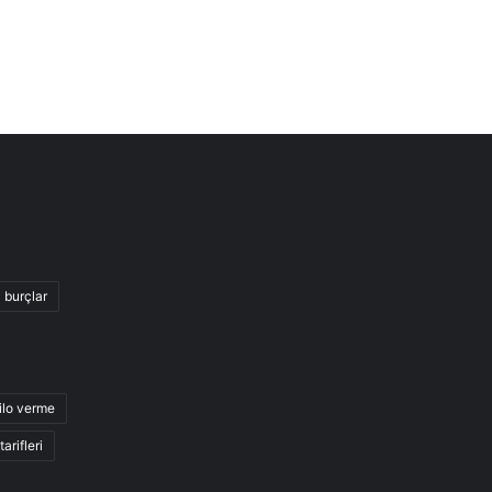
burçlar
ilo verme
arifleri