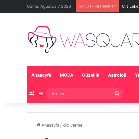
Cuma, Ağustos 7 2026
Son Dakika Haberleri
Cilt Lek
Anasayfa
MODA
Güzellik
Astroloji
Y
Rastgele Makale
Kenar Bölmesi
Arama
Anasayfa
/
kilo verme