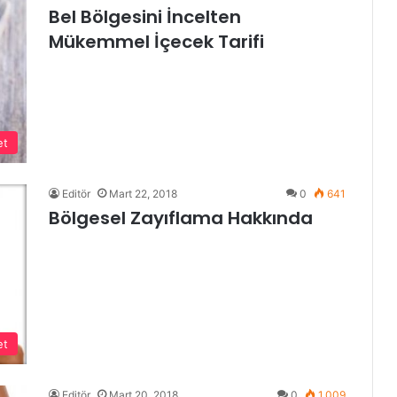
Bel Bölgesini İncelten
Mükemmel İçecek Tarifi
et
Editör
Mart 22, 2018
0
641
Bölgesel Zayıflama Hakkında
et
Editör
Mart 20, 2018
0
1.009