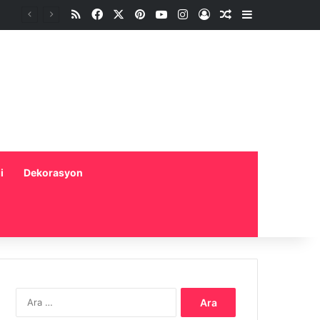
RSS
Facebook
X
Pinterest
YouTube
Instagram
Oturum aç
Rastgele Makale
Kenar Bölme
i
Dekorasyon
Arama: