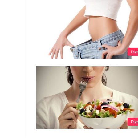
Diy
Diy