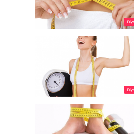
Diy
Diy