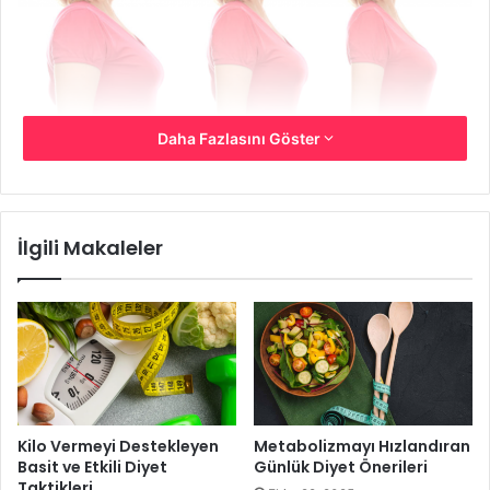
Daha Fazlasını Göster
İlgili Makaleler
Ancak, geçmişte zayıflamayı denediyseniz, beslenme
tarzını değiştirmenin ve egzersiz yapmanın kolay
olmadığını biliyorsunuz. Bu yüzden uzmanlar en kolay
uyulabilecek ipuçlarını ve önerileri sunarlar.
Kilo Vermeyi Destekleyen
Metabolizmayı Hızlandıran
Basit ve Etkili Diyet
Günlük Diyet Önerileri
Taktikleri