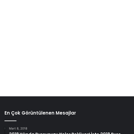
barlar da dahil olmak üzere sağlıklı yiyecekler gibi görünen
şeylerde de gizlenebilir. Bunun yerine ne yapmalı: Bu tür
şekerlerin hepsini pekmez ve bal gibi doğal tatlandırıcılar
ile ortadan kaldırın veya değiştirin, ancak bunların her
ikisini de ölçülü olarak kullanın.
En Çok Görüntülenen Mesajlar
Mart 8, 2018