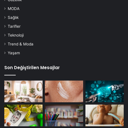
gıdada bulunur. Bunun yerine ne yapmalı: Yağ kaybını daha
MODA
hızlı arttırmak için tüm bitkisel yağları faydalı
Sağlık
hindistancevizi yağı ve ot beslemeli tereyağı ile değiştirin.
Tarifler
Teknoloji
Trend & Moda
Yaşam
ipucu
kilo verme
Son Değiştirilen Mesajlar