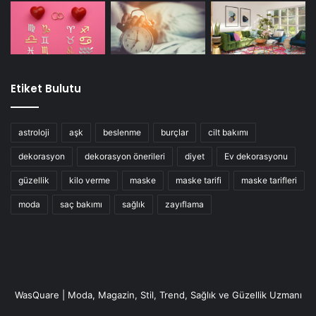
Etiket Bulutu
astroloji
aşk
beslenme
burçlar
cilt bakımı
dekorasyon
dekorasyon önerileri
diyet
Ev dekorasyonu
güzellik
kilo verme
maske
maske tarifi
maske tarifleri
moda
saç bakımı
sağlık
zayıflama
WasQuare | Moda, Magazin, Stil, Trend, Sağlık ve Güzellik Uzmanı