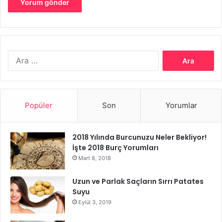
Bu engellerin üstesinden gelmek için, bağırsakla ilgili
sorunlara neden olan aşırı yemeye katkıda bulunabilecek
ve iltihaplanmayı tetikleyebilecek bazı yiyeceklerden
kaçınmayı hedefleyin. Bunlara sağlıklı alternatiflerle
Arama:
kaldırmak ve değiştirmek isteyeceğiniz metabolizma ölüm
gıdaları diyoruz.
Popüler
Son
Yorumlar
2018 Yılında Burcunuzu Neler Bekliyor!
İşte 2018 Burç Yorumları
Mart 8, 2018
Uzun ve Parlak Saçların Sırrı Patates
Suyu
Eylül 3, 2019