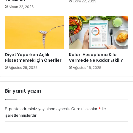
Aşağıdaki diyet ve yaşam tarzı önerileri, sağlık ve zindelik
Ekim 22, 2025
Nisan 22, 2026
hedeflerinize ulaşmanıza yardımcı olabilir. Unutmayın, bu
sadece kilo vermekle ilgili değil, daha sağlıklı ve daha
mutlu bir hayat yaşamakla da ilgilidir.
Kilo Vermek İçin 5 Anahtar İpucu
Diyet Yaparken Açlık
Kalori Hesaplama Kilo
Hissetmemek İçin Öneriler
Vermede Ne Kadar Etkili?
Ağustos 29, 2025
Ağustos 15, 2025
Bir yanıt yazın
E-posta adresiniz yayınlanmayacak.
Gerekli alanlar
*
ile
Metabolizmayı Öldüren Yiyecekleri Hayatınızdan Çıkarın:
işaretlenmişlerdir
Nasıl hızlı ve kolay kilo vermeyi öğrenmek söz konusu
Y
olduğunda, bazı ortak sorunlar olabilir. Bazı kişiler için