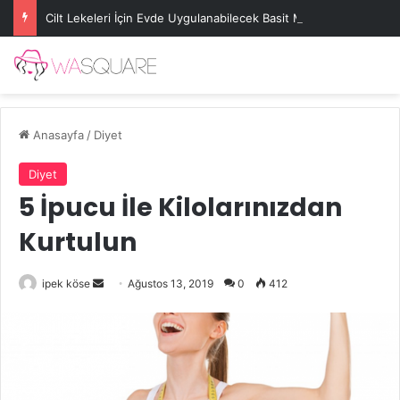
Cilt Lekeleri İçin Evde Uygulanabilecek Basit Maskeler
Anasayfa
/
Diyet
Diyet
5 İpucu İle Kilolarınızdan
Kurtulun
Bir
ipek köse
Ağustos 13, 2019
0
412
e-
posta
göndermek