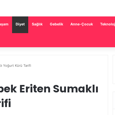
aşam
Diyet
Sağlık
Gebelik
Anne-Çocuk
Teknoloj
ı Yoğurt Kürü Tarifi
bek Eriten Sumaklı
ifi