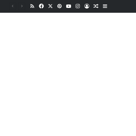
RSS
Facebook
X
Pinterest
YouTube
Instagram
Oturum aç
Rastgele Makale
Kenar Bölme