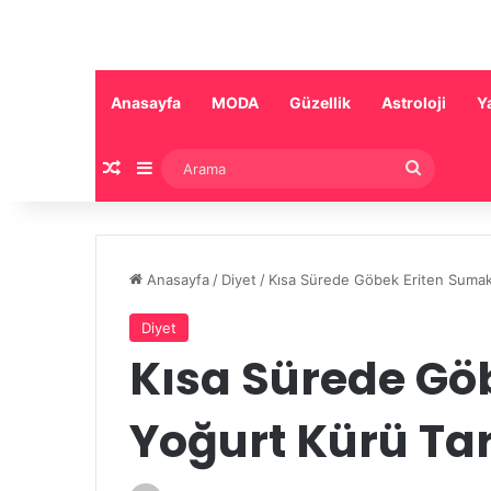
Anasayfa
MODA
Güzellik
Astroloji
Y
Rastgele Makale
Kenar Bölmesi
Arama
Anasayfa
/
Diyet
/
Kısa Sürede Göbek Eriten Sumakl
Diyet
Kısa Sürede Gö
Yoğurt Kürü Tar