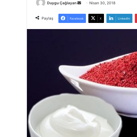
Bir
Duygu Çağlayan
Nisan 30, 2018
e-
posta
Paylaş
Facebook
X
LinkedIn
göndermek