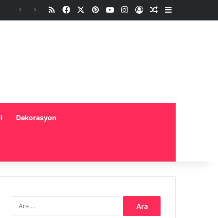
RSS
Facebook
X
Pinterest
YouTube
Instagram
Oturum aç
Rastgele Makale
Kenar Bölme
i
Dekorasyon
Arama: