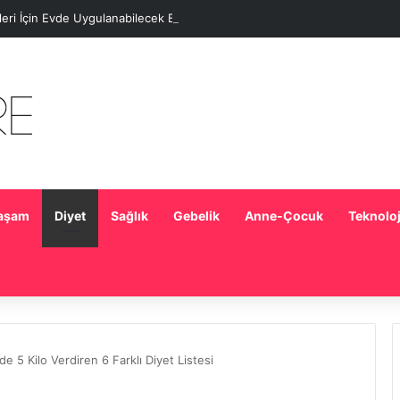
eleri İçin Evde Uygulanabilecek Basit Maskeler
aşam
Diyet
Sağlık
Gebelik
Anne-Çocuk
Teknoloj
 5 Kilo Verdiren 6 Farklı Diyet Listesi