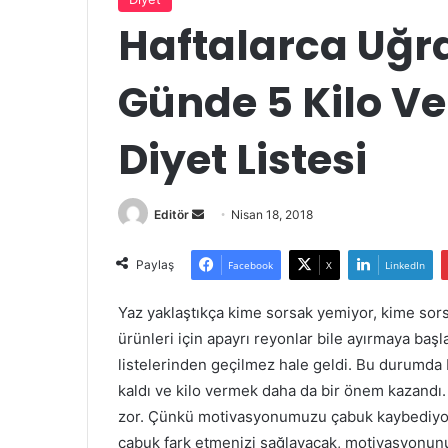
Haftalarca Uğr
Günde 5 Kilo Ve
Diyet Listesi
Bir
Editör
Nisan 18, 2018
e-
posta
Paylaş
Facebook
X
LinkedIn
göndermek
Yaz yaklaştıkça kime sorsak yemiyor, kime sor
ürünleri için apayrı reyonlar bile ayırmaya başl
listelerinden geçilmez hale geldi. Bu durumda 
kaldı ve kilo vermek daha da bir önem kazandı.
zor. Çünkü motivasyonumuzu çabuk kaybediyoru
çabuk fark etmenizi sağlayacak, motivasyonunuz