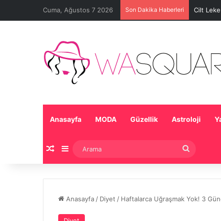
Cuma, Ağustos 7 2026
Son Dakika Haberleri
Cilt Lek
Anasayfa
MODA
Güzellik
Astroloji
Y
Rastgele Makale
Kenar Bölmesi
Arama
Anasayfa
/
Diyet
/
Haftalarca Uğraşmak Yok! 3 Günde
Diyet