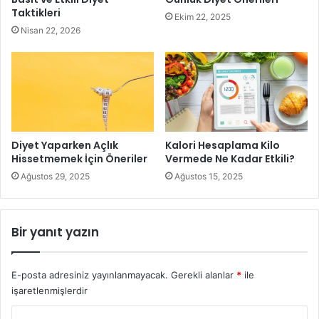
Taktikleri
Ekim 22, 2025
Nisan 22, 2026
Kortizol seviyeleri ilk önce strese girdiğimizde yükselir ve
stres gittiğinde normale döner, ancak stres yeterince
dinlenmeden ve iyileşmeden devam ederse, adrenal
bezler tükenir ve yeterli kortizol üretemez ve ardından
Diyet Yaparken Açlık
Kalori Hesaplama Kilo
Hissetmemek İçin Öneriler
Vermede Ne Kadar Etkili?
seviyesi düşer.
Ağustos 29, 2025
Ağustos 15, 2025
Bunun metabolizmayı yavaşlatan ve diğerleri arasında
halsizlik, endişe ve depresyon eşliğinde kilo alımına neden
Bir yanıt yazın
olan büyük bir etkisi vardır.
Belirti ve bulgular
: Düşük enerji seviyeleri (özellikle
E-posta adresiniz yayınlanmayacak.
Gerekli alanlar
*
ile
sabahları), sürekli yorgunluk, beyin sisi, sinirlilik, kısa öfke,
işaretlenmişlerdir
uyku problemleri, kas veya eklem sertliği ve ağrısı, bel
Y