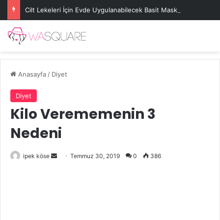
Cilt Lekeleri İçin Evde Uygulanabilecek Basit Maskeler
Anasayfa
/
Diyet
Diyet
Kilo Verememenin 3
Nedeni
Bir
ipek köse
Temmuz 30, 2019
0
386
e-
posta
göndermek