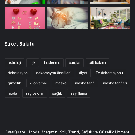
maruz kalırız. Detoks işlemi bozuluyorsa ve toksinler
atılamazsa, vücudu korumak için yağ depolarına geri
yönlendirilirler.
Etiket Bulutu
astroloji
aşk
beslenme
burçlar
cilt bakımı
dekorasyon
dekorasyon önerileri
diyet
Ev dekorasyonu
güzellik
kilo verme
maske
maske tarifi
maske tarifleri
moda
saç bakımı
sağlık
zayıflama
Genellikle yeni yağ hücreleri toksinleri barındıracak
şekilde oluşturulur, bu da kilo alımının devam ettiği
anlamına gelir. Bu, birçok kişi için kırılması zor bir kısır
döngü haline gelebilir.
WasQuare | Moda, Magazin, Stil, Trend, Sağlık ve Güzellik Uzmanı