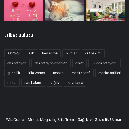
etmek için bu karışımı haftada 3 kez uygulayın. Karışımı, 3
ila 4 ay boyunca saklayabilirsiniz.
Yöntem 3: Hint Yağı ve Bebek Yağı
Etiket Bulutu
astroloji
aşk
beslenme
burçlar
cilt bakımı
dekorasyon
dekorasyon önerileri
diyet
Ev dekorasyonu
güzellik
kilo verme
maske
maske tarifi
maske tarifleri
moda
saç bakımı
sağlık
zayıflama
WasQuare | Moda, Magazin, Stil, Trend, Sağlık ve Güzellik Uzmanı
hint yağı ne işe yarar