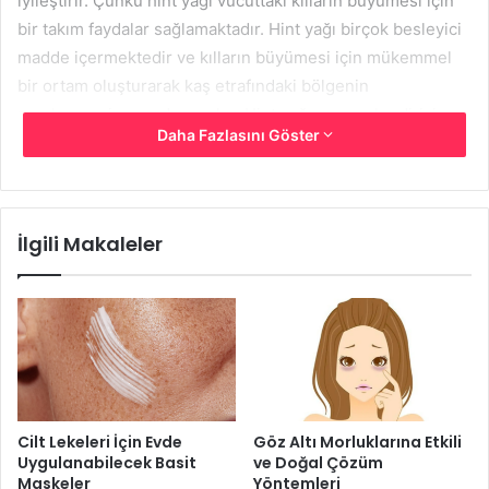
iyileştirir. Çünkü hint yağı vücuttaki kılların büyümesi için
bir takım faydalar sağlamaktadır. Hint yağı birçok besleyici
madde içermektedir ve kılların büyümesi için mükemmel
bir ortam oluşturarak kaş etrafındaki bölgenin
nemlenmesine yardımcı olur. Hint yağının nemlendirici
Daha Fazlasını Göster
etkisinin yanı sıra antimikrobiyel özellikleri kirpiklerin
doğal yollarla uzatılması ve kirpiklerin dökülmesinin
engellenmesi için yararlı olacaktır.
İlgili Makaleler
Hint yağı ile karıştıracağınız birkaç yağ maksimum sonuç
almanızı sağlayacaktır. İşte o yöntemler…
Yöntem 1: Hint Yağı ve Hindistan
Cevizi Yağı
Cilt Lekeleri İçin Evde
Göz Altı Morluklarına Etkili
Uygulanabilecek Basit
ve Doğal Çözüm
Maskeler
Yöntemleri