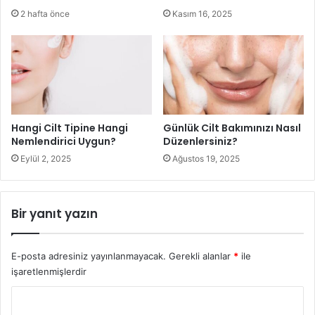
2 hafta önce
Kasım 16, 2025
Hangi Cilt Tipine Hangi
Günlük Cilt Bakımınızı Nasıl
Nemlendirici Uygun?
Düzenlersiniz?
Eylül 2, 2025
Ağustos 19, 2025
Bir yanıt yazın
hint yağı nedir
Hint yağı ayrıca daha kalın kaşlar ve daha uzun kirpikler
elde etmek için hindistancevizi yağı ile birlikte
E-posta adresiniz yayınlanmayacak.
Gerekli alanlar
*
ile
kullanılabilir.
işaretlenmişlerdir
Y
Hint yağı gibi, hindistancevizi yağı da cildinize kolayca