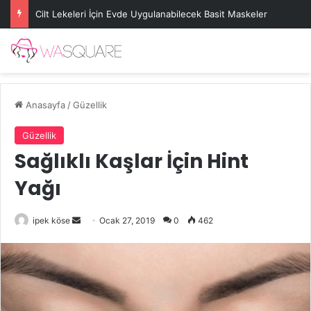
Cilt Lekeleri İçin Evde Uygulanabilecek Basit Maskeler
Anasayfa
/
Güzellik
Güzellik
Sağlıklı Kaşlar İçin Hint
Yağı
Bir
ipek köse
Ocak 27, 2019
0
462
e-
posta
göndermek