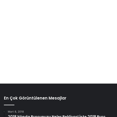
kez tekrarlayın. Yağ karışımını karanlık ve serin bir yerde 3
ila 4 ay saklayın.
Yöntem 2: Hint Yağı ve Vazelin
En Çok Görüntülenen Mesajlar
hint yağının faydaları
Mart 8, 2018
2018 Yılında Burcunuzu Neler Bekliyor! İşte 2018 Burç