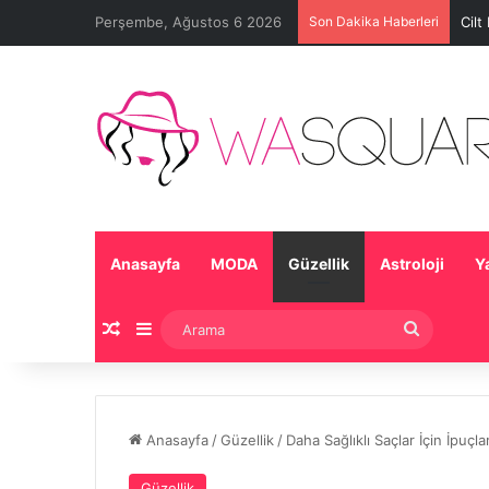
Perşembe, Ağustos 6 2026
Son Dakika Haberleri
Cilt
Anasayfa
MODA
Güzellik
Astroloji
Y
Rastgele Makale
Kenar Bölmesi
Arama
Anasayfa
/
Güzellik
/
Daha Sağlıklı Saçlar İçin İpuçlar
Güzellik