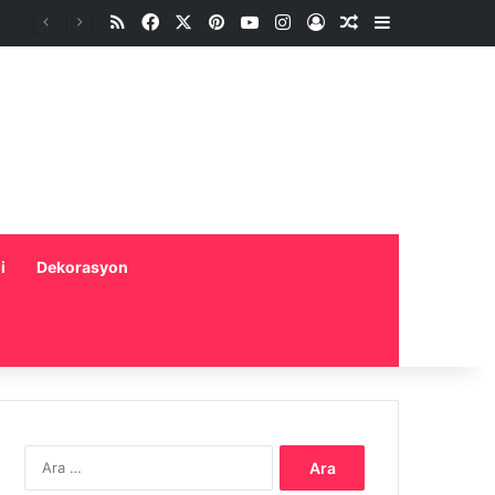
RSS
Facebook
X
Pinterest
YouTube
Instagram
Oturum aç
Rastgele Makale
Kenar Bölme
i
Dekorasyon
Arama: