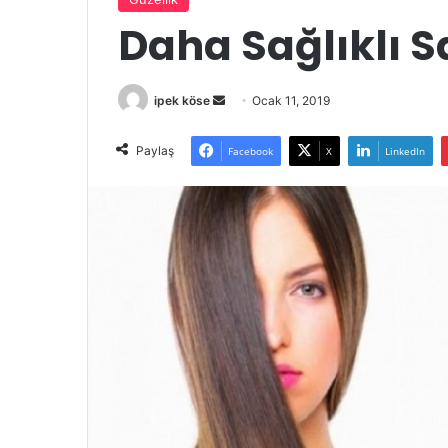
Daha Sağlıklı Sa
Bir
ipek köse
Ocak 11, 2019
e-
posta
Paylaş
Facebook
X
LinkedIn
göndermek