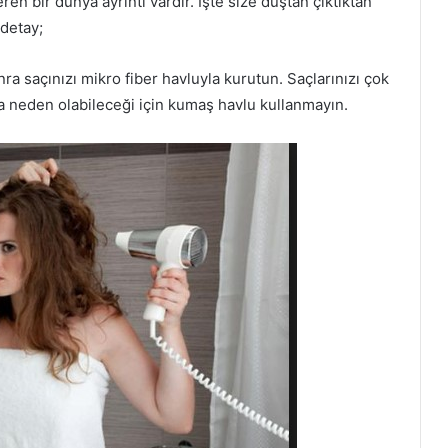
ren bir dünya ayrıntı vardır. İşte size duştan çıktıktan
detay;
ra saçınızı mikro fiber havluyla kurutun. Saçlarınızı çok
ına neden olabileceği için kumaş havlu kullanmayın.