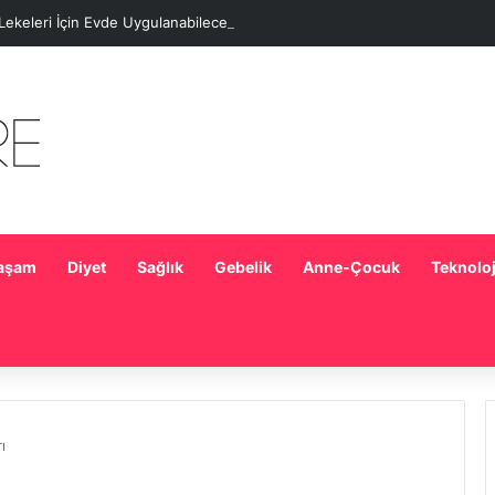
 Lekeleri İçin Evde Uygulanabilecek Basit Maskeler
aşam
Diyet
Sağlık
Gebelik
Anne-Çocuk
Teknoloj
ı