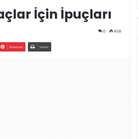
çlar İçin İpuçları
0
408
Pinterest
Yazdır