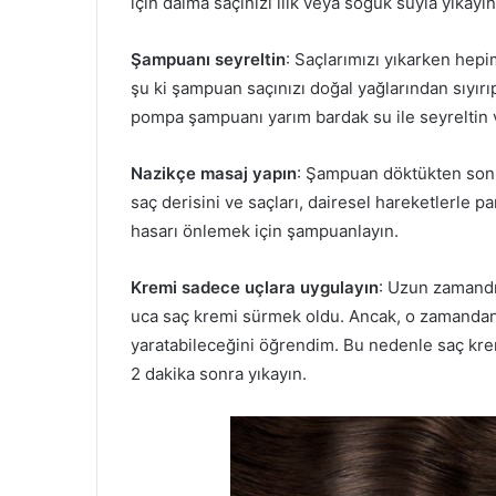
için daima saçınızı ılık veya soğuk suyla yıkayın
Şampuanı seyreltin
: Saçlarımızı yıkarken hep
şu ki şampuan saçınızı doğal yağlarından sıyırı
pompa şampuanı yarım bardak su ile seyreltin v
Nazikçe masaj yapın
: Şampuan döktükten sonra
saç derisini ve saçları, dairesel hareketlerle p
hasarı önlemek için şampuanlayın.
Kremi sadece uçlara uygulayın
: Uzun zamandı
uca saç kremi sürmek oldu. Ancak, o zamandan 
yaratabileceğini öğrendim. Bu nedenle saç kre
2 dakika sonra yıkayın.