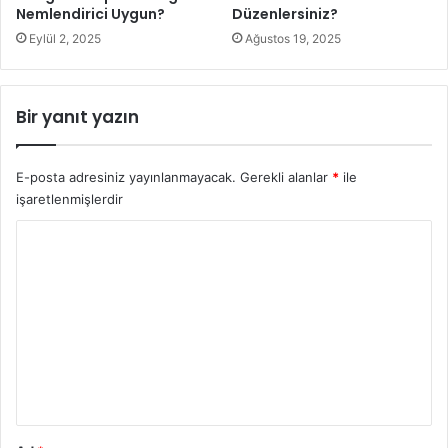
Nemlendirici Uygun?
Düzenlersiniz?
Hint yağı
Eylül 2, 2025
Ağustos 19, 2025
Bir yanıt yazın
E-posta adresiniz yayınlanmayacak.
Gerekli alanlar
*
ile
işaretlenmişlerdir
Y
o
r
u
İhtiyacınız olan malzeme:
m
Hint yağı
*
Uygulama