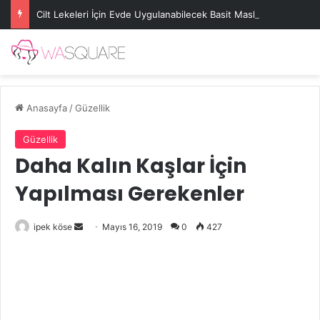
Cilt Lekeleri İçin Evde Uygulanabilecek Basit Maskeler
Anasayfa
/
Güzellik
Güzellik
Daha Kalın Kaşlar İçin
Yapılması Gerekenler
Bir
ipek köse
Mayıs 16, 2019
0
427
e-
posta
göndermek