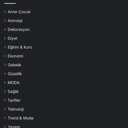
Anne-Çocuk
Astroloji
Dekorasyon
İhtiyacınız olan malzeme:
Diyet
Eğitim & Kurs
Sızma zeytinyağı
Ekonomi
Uygulama
Gebelik
Güzellik
Parmak ucunuza bir damla zeytinyağı dökün ve kaşlarınıza
MODA
masaj yapın.
Sağlık
Birkaç saat beklettikten sonra, yüzünü suyla yıkayın.
Tarifler
Teknoloji
Ne Sıklıkta Yapmalısınız?
Trend & Moda
Yaşam