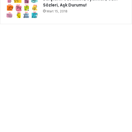
Sözleri, Aşk Durumu!
İhtiyacınız olan malzemeler:
Mart 15, 2018
Hindistancevizi yağı
Kulak çubuğu
Uygulama
Kulak çubuğunu yağın içine batırın ve kaşlarınıza
uygulayın.
Bir gece bekletin. Sabahları yüzünüzü yıkayarak durulayın.
Ne Sıklıkta Yapmalısınız?
Her gün kaşlarınıza hindistancevizi yağı uygulayabilirsiniz,
ancak haftada birkaç kez kullanmanız bile önemli sonuçlar
doğurabilir.