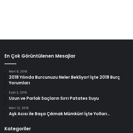
Faydası Nedir?
Kaşlarınız proteinlerden oluşuyor. Hindistan cevizi yağı
protein kaybını azaltır ve kaşlarınızı güçlendirir. İçinde
bulunan laurik asit, antimikrobiyal bir madde olarak görev
yapar ve saç köklerinin enfeksiyonunu önler. Bu da,
En Çok Görüntülenen Mesajlar
kaşlarınıza daha fazla zarar gelmesini önler ve daha hızlı
büyümelerini sağlar.
Mart 8, 2018
2018 Yılında Burcunuzu Neler Bekliyor! İşte 2018 Burç
Zeytinyağı
Yorumları
Eylül 3, 2019
Uzun ve Parlak Saçların Sırrı Patates Suyu
Mart 12, 2018
Aşk Acısı ile Başa Çıkmak Mümkün! İşte Yolları…
Kategoriler