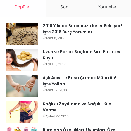
Popüler
Son
Yorumlar
Dikkat
Saf hintyağı alerjiniz varsa tahrişe, kurdeşen ve kızarıklığa
2018 Yılında Burcunuzu Neler Bekliyor!
neden olabilir. Kullanmadan önce bir yama testi
İşte 2018 Burç Yorumları
yaptığınızdan emin olun.
Mart 8, 2018
Uzun ve Parlak Saçların Sırrı Patates
Hindistancevizi Yağı
Suyu
Eylül 3, 2019
Aşk Acısı ile Başa Çıkmak Mümkün!
İşte Yolları…
Mart 12, 2018
Sağlıklı Zayıflama ve Sağlıklı Kilo
Verme
Şubat 27, 2018
Burçların Özellikleri, Uyumları, Özel