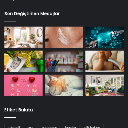
Birkaç hafta içinde sonuçları görmek için günde en az bir
kez yapılmalıdır.
Son Değiştirilen Mesajlar
Faydası Nedir?
Zeytinyağı saç büyümesine yardımcı olan A ve E
vitaminlerini içerir. E vitamini her saç telini beslerken, A
vitamini vücudunuzun doğal yağı olan sebum üretimini
teşvik eder ve bu saçların büyümesine yardımcı olur.
Dikkat
Sızma zeytinyağı kullandığınızdan emin olun çünkü rafine
edilmemiş ve kimyasallarla korunmamış olan zeytinyağı en
iyi sonucu verecektir.
Etiket Bulutu
daha kalın kaşlar
gür kaşlar
astroloji
aşk
beslenme
burçlar
cilt bakımı