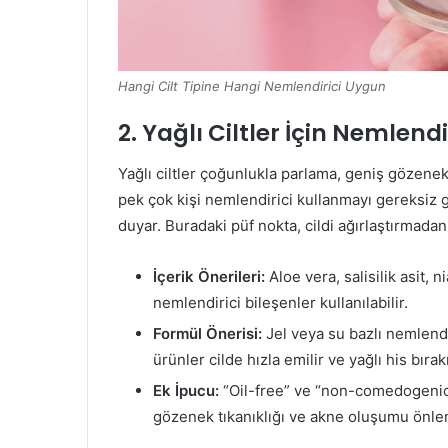
Hangi Cilt Tipine Hangi Nemlendirici Uygun
2. Yağlı Ciltler İçin Nemlendi
Yağlı ciltler çoğunlukla parlama, geniş gözenekl
pek çok kişi nemlendirici kullanmayı gereksiz g
duyar. Buradaki püf nokta, cildi ağırlaştırmada
İçerik Önerileri:
Aloe vera, salisilik asit, n
nemlendirici bileşenler kullanılabilir.
Formül Önerisi:
Jel veya su bazlı nemlendi
ürünler cilde hızla emilir ve yağlı his bıra
Ek İpucu:
“Oil-free” ve “non-comedogenic” 
gözenek tıkanıklığı ve akne oluşumu önlen