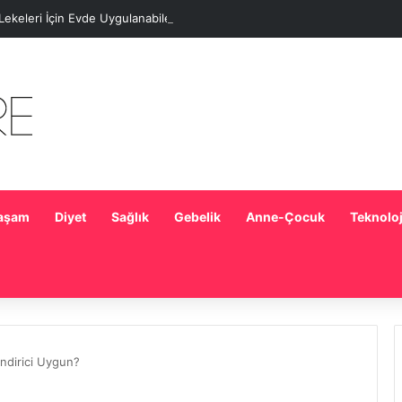
 Lekeleri İçin Evde Uygulanabilecek Basit Maskeler
aşam
Diyet
Sağlık
Gebelik
Anne-Çocuk
Teknoloj
ndirici Uygun?