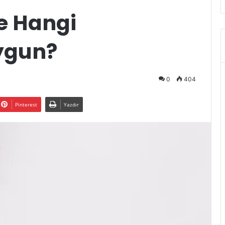
ne Hangi
ygun?
0
404
Pinterest
Yazdır