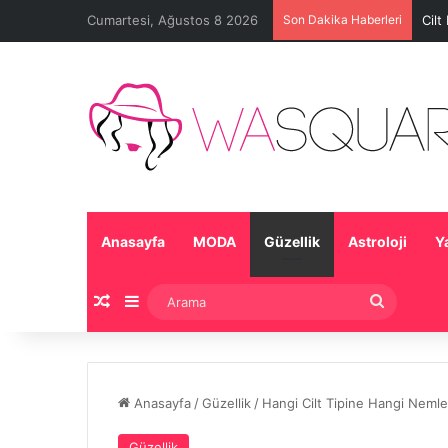
Cumartesi, Ağustos 8 2026
Son Dakika Haberleri
Cilt
Anasayfa
MODA
Güzellik
Astroloji
Y
Rastgele Makale
Kenar Bölmesi
Arama
Anasayfa
/
Güzellik
/
Hangi Cilt Tipine Hangi Nemle
Güzellik