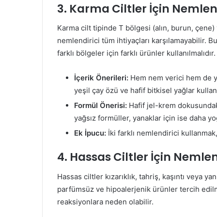
3. Karma Ciltler İçin Nemlen
Karma cilt tipinde T bölgesi (alın, burun, çene) y
nemlendirici tüm ihtiyaçları karşılamayabilir. Bu
farklı bölgeler için farklı ürünler kullanılmalıdır.
İçerik Önerileri:
Hem nem verici hem de ya
yeşil çay özü ve hafif bitkisel yağlar kullanı
Formül Önerisi:
Hafif jel-krem dokusundaki
yağsız formüller, yanaklar için ise daha yoğ
Ek İpucu:
İki farklı nemlendirici kullanmak, 
4. Hassas Ciltler İçin Nemlen
Hassas ciltler kızarıklık, tahriş, kaşıntı veya y
parfümsüz ve hipoalerjenik ürünler tercih edilme
reaksiyonlara neden olabilir.