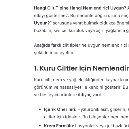
Hangi Cilt Tipine Hangi Nemlendirici Uygun?
A
etkiyi göstermez. Bu nedenle doğru ürünü se
Uygun?”
sorusuna yanıt bulmak oldukça önemlid
bozabilir, sivilce, kuruluk veya aşırı yağlanma gi
Aşağıda farklı cilt tiplerine uygun nemlendiric
şekilde inceleyelim.
1. Kuru Ciltler İçin Nemlendir
Kuru cilt, nem ve yağ eksikliğinden kaynaklanır.
görünüm ve hassasiyet ile kendini gösterir. Bu 
ve besleyici ürünlere ihtiyaç vardır.
İçerik Önerileri:
Hyalüronik asit, gliserin,
ciltler için idealdir. Bu bileşenler hem n
Krem Formülü:
Losyonlar veya jel bazlı ür