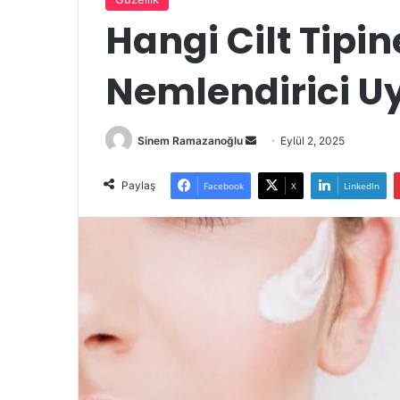
Hangi Cilt Tipi
Nemlendirici U
Bir
Sinem Ramazanoğlu
Eylül 2, 2025
e-
posta
Paylaş
Facebook
X
LinkedIn
göndermek