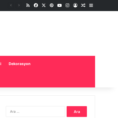
RSS
Facebook
X
Pinterest
YouTube
Instagram
Oturum aç
Rastgele Makale
Kenar Bölme
i
Dekorasyon
Arama: