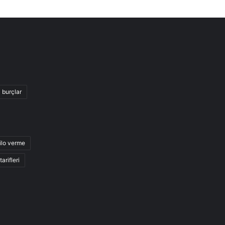
burçlar
ilo verme
arifleri