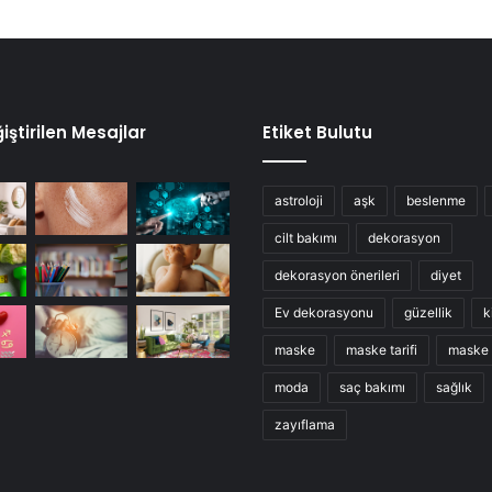
iştirilen Mesajlar
Etiket Bulutu
astroloji
aşk
beslenme
cilt bakımı
dekorasyon
dekorasyon önerileri
diyet
Ev dekorasyonu
güzellik
k
maske
maske tarifi
maske t
moda
saç bakımı
sağlık
zayıflama