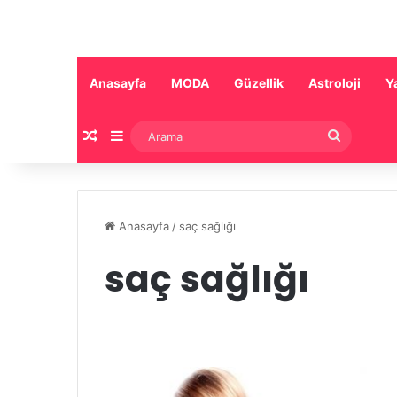
Anasayfa
MODA
Güzellik
Astroloji
Y
Rastgele Makale
Kenar Bölmesi
Arama
Anasayfa
/
saç sağlığı
saç sağlığı