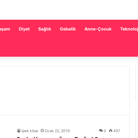
aşam
Diyet
Sağlık
Gebelik
Anne-Çocuk
Teknoloj
ipek köse
Ocak 22, 2019
0
457