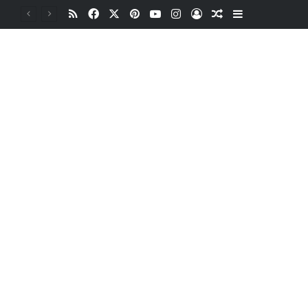
RSS
Facebook
X
Pinterest
YouTube
Instagram
Oturum aç
Rastgele Makale
Kenar Bölme