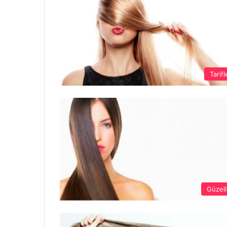
Tarifl
Güzell