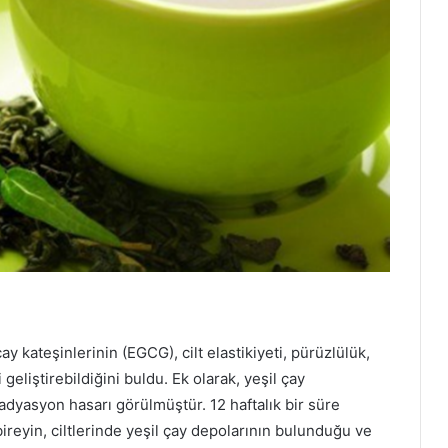
çay kateşinlerinin (EGCG), cilt elastikiyeti, pürüzlülük,
i geliştirebildiğini buldu. Ek olarak, yeşil çay
adyasyon hasarı görülmüştür. 12 haftalık bir süre
reyin, ciltlerinde yeşil çay depolarının bulunduğu ve