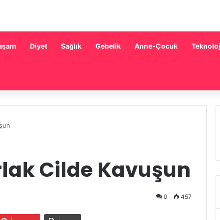
aşam
Diyet
Sağlık
Gebelik
Anne-Çocuk
Teknoloj
uşun
arlak Cilde Kavuşun
0
457