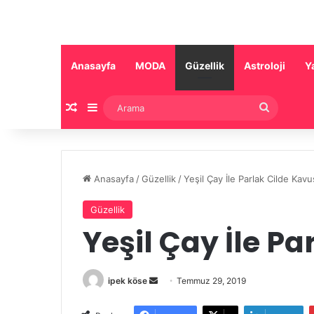
Anasayfa
MODA
Güzellik
Astroloji
Y
Rastgele Makale
Kenar Bölmesi
Arama
Anasayfa
/
Güzellik
/
Yeşil Çay İle Parlak Cilde Kav
Güzellik
Yeşil Çay İle P
Bir
ipek köse
Temmuz 29, 2019
e-
posta