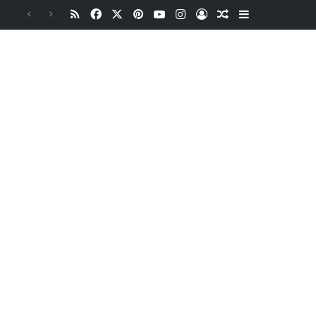
RSS
Facebook
X
Pinterest
YouTube
Instagram
Oturum aç
Rastgele Makale
Kenar Bölme