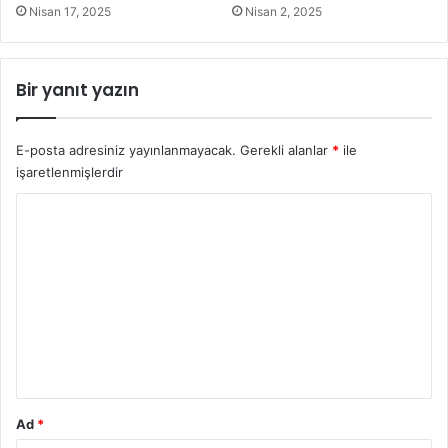
giyilen elbise de suyu emme özelliği vardır. Böylece taytlı
Nisan 17, 2025
Nisan 2, 2025
mayo çabuk kurumaktadır. Bir başka tercih edilen ürün ise
yüksek belli bikinilerdir. Bu bikini modelinde alt tarafta ki
Bir yanıt yazın
şort kısmı uzundur. Böylece kalçaların rahatlığı sağlanmış
olur. Bikini fiyatları modellere ve renklere göre
değişmektedir.
E-posta adresiniz yayınlanmayacak.
Gerekli alanlar
*
ile
işaretlenmişlerdir
Y
o
r
u
m
*
Ad
*