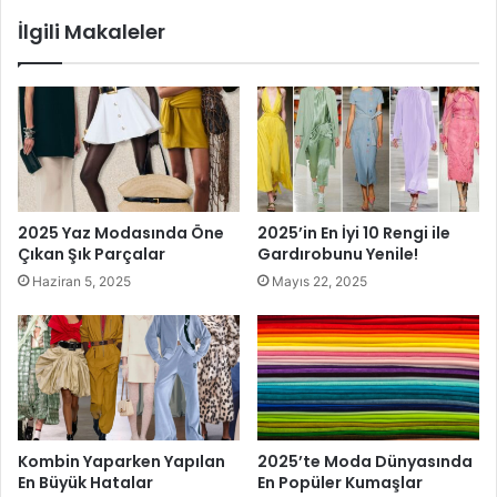
İlgili Makaleler
Bayanlarda Yeni Tarz Bikiniler
Yazın gelmesi ile denize koşan hanımları bu yıl çok farklı
sayıda bikini fırsatı beklemektedir. Özellikle son
zamanlarda bikini modasının öncüsü sayılan destek
straplez tarzı bikiniler en çok tercih edilen üründür. Vücut
hatlarını belirgin bir şekilde göstermek isteyen hanımlar
2025 Yaz Modasında Öne
2025’in En İyi 10 Rengi ile
rahatlığı nedeniyle en çok bikini modelini tercih
Çıkan Şık Parçalar
Gardırobunu Yenile!
etmektedirler. Bu bikiniler pareo ile beraber
Haziran 5, 2025
Mayıs 22, 2025
kullanılmaktadır. Denizden çıktığınız zaman farklı renk ve
desende ki pareolar ile gezebilirsiniz. Vücut hatlarını
saklamaya çalışan bayanlar ise taytlı elbiseli mayoları
tercih etmektedirler. Bir nevi pareo ile denize girmek
gibidir. Elbiseli mayo olarak da adlandırılan bu bikini
modelinde üst tarafta kap bölgesi bulunmaktadır. Bu kap
Kombin Yaparken Yapılan
2025’te Moda Dünyasında
En Büyük Hatalar
En Popüler Kumaşlar
bölgesi sayesinde iç taraf görünmektedir. Ayrıca üste