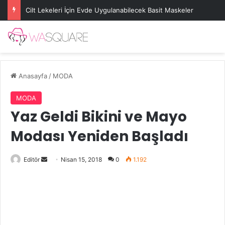
Cilt Lekeleri İçin Evde Uygulanabilecek Basit Maskeler
Anasayfa
/
MODA
MODA
Yaz Geldi Bikini ve Mayo
Modası Yeniden Başladı
Bir
Editör
Nisan 15, 2018
0
1.192
e-
posta
göndermek