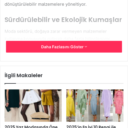
dönüştürülebilir malzemelere yöneltiyor.
Sürdürülebilir ve Ekolojik Kumaşlar
Moda sektörü, doğaya zarar vermeyen malzemeler
kullanma konusunda giderek daha fazla bilinçleniyor.
2025’te moda dünyasında en popüler kumaşlar arasında
Daha Fazlasını Göster
organik pamuk, bambu lifi ve geri dönüştürülmüş polyester
gibi sürdürebilir materyaller öne çıkıyor.
İlgili Makaleler
Organik Pamuk:
Geleneksel pamuk üretimi büyük
miktarda su tüketirken, organik pamuk daha az su ve
kimyasal kullanımıyla çevre dostu bir alternatif
sunuyor. Aynı zamanda, doğal yapısıyla cildi tahriş
etmeyen yumuşak bir doku sağlıyor.
Bambu Lifi:
Hızlı yenilenebilen bir bitki olan
bambudan elde edilen bu kumaş, doğal antibakteriyel
2025 Yaz Modasında Öne
2025’in En İyi 10 Rengi ile