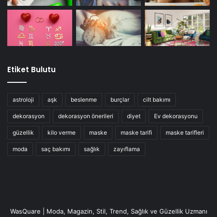
Etiket Bulutu
astroloji
aşk
beslenme
burçlar
cilt bakımı
dekorasyon
dekorasyon önerileri
diyet
Ev dekorasyonu
güzellik
kilo verme
maske
maske tarifi
maske tarifleri
moda
saç bakımı
sağlık
zayıflama
WasQuare | Moda, Magazin, Stil, Trend, Sağlık ve Güzellik Uzmanı