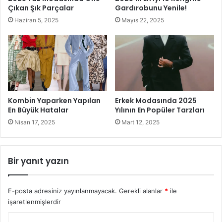
özelliklere sahip ve neme dayanıklıdır. Hafif ve nefes
Çıkan Şık Parçalar
Gardırobunu Yenile!
alabilen yapısı sayesinde spor giyimden gündelik
Haziran 5, 2025
Mayıs 22, 2025
giysilere kadar geniş bir kullanım alanı sunar.
Geri Dönüştürülmüş Polyester:
Plastik atıklardan elde
edilen bu kumaş, hem dayanıklı hem de esnektir.
Giyim sektöründe döngüsel ekonomiyi destekleyen
en önemli malzemeler arasında yer almaktadır.
Kombin Yaparken Yapılan
Erkek Modasında 2025
En Büyük Hatalar
Yılının En Popüler Tarzları
Nisan 17, 2025
Mart 12, 2025
Bir yanıt yazın
E-posta adresiniz yayınlanmayacak.
Gerekli alanlar
*
ile
işaretlenmişlerdir
Y