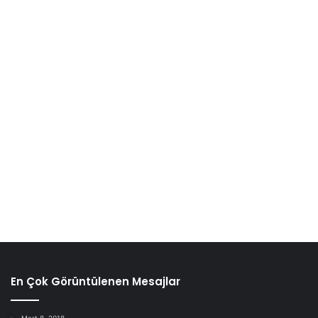
yenilikçi tasarımların ön planda olacağı bir geleceğe işaret
ediyor.
2025 Kumaş Modası
Popüler Kumaşlar
En Çok Görüntülenen Mesajlar
Mart 8, 2018