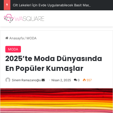
Cilt Lekeleri İçin Evde Uygulanabilecek Basit Maskeler
Anasayfa
/
MODA
MODA
2025’te Moda Dünyasında
En Popüler Kumaşlar
Bir
Sinem Ramazanoğlu
Nisan 2, 2025
0
557
e-
posta
göndermek