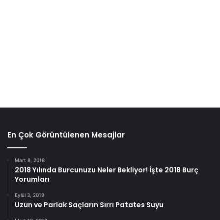
En Çok Görüntülenen Mesajlar
Mart 8, 2018
Malzemeler:
2018 Yılında Burcunuzu Neler Bekliyor! İşte 2018 Burç
Yorumları
1 çay kaşığı gliserin
Eylül 3, 2019
Uzun ve Parlak Saçların Sırrı Patates Suyu
2 patates