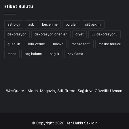
Vazelin & Çorap
Etiket Bulutu
astroloji
aşk
beslenme
burçlar
cilt bakımı
dekorasyon
dekorasyon önerileri
diyet
Ev dekorasyonu
güzellik
kilo verme
maske
maske tarifi
maske tarifleri
moda
saç bakımı
sağlık
zayıflama
WasQuare | Moda, Magazin, Stil, Trend, Sağlık ve Güzellik Uzmanı
Malzemeler:
Çorap
© Copyright 2026 Her Hakkı Saklıdır.
Vazelin