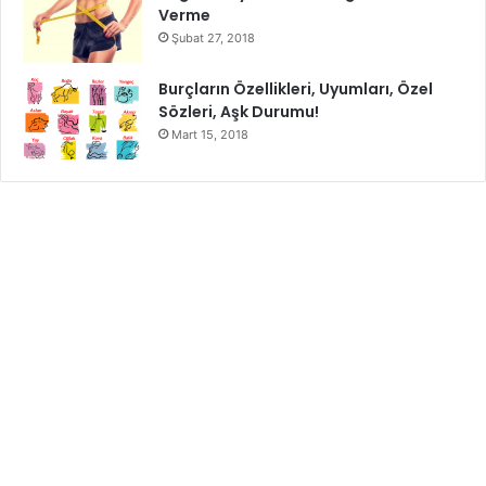
Verme
Malzemeler:
Şubat 27, 2018
2 çay kaşığı bal
Burçların Özellikleri, Uyumları, Özel
2 çay kaşığı limon suyu
Sözleri, Aşk Durumu!
Mart 15, 2018
2 çay kaşığı karbonat
Yapılışı:
Vücudunuzun diğer bölgelerine göre elleriniz daha koyu
renkli ve yaşlı görünüyorsa, harika bir maske tarifi ile bu
sorundan kurtulabilirsiniz. Malzemelerin tamamını bir
kapta karıştırın. Ardından da yumuşak bir sabunla ellerinizi
ılık suda yıkayın. Elleriniz iyice temizlendikten sonra bu
karışımı ellerinize sürün ve 10 dakika dinlendirin. Daha
sonra ılık su ile ellerinizi durulayın.
Badem Yağı ve Patates Maskesi