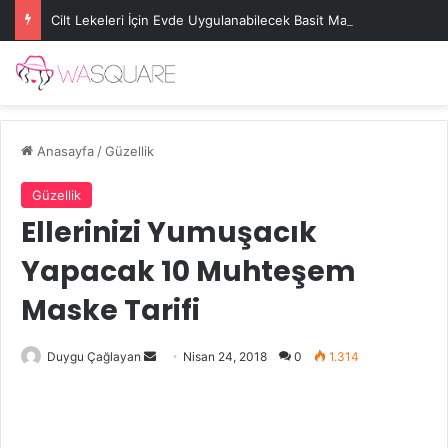
Cilt Lekeleri İçin Evde Uygulanabilecek Basit Maskeler
Anasayfa
/
Güzellik
Güzellik
Ellerinizi Yumuşacık
Yapacak 10 Muhteşem
Maske Tarifi
Bir
Duygu Çağlayan
Nisan 24, 2018
0
1.314
e-
posta
göndermek