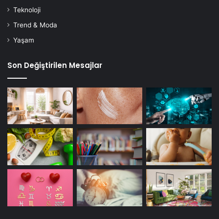
Teknoloji
Trend & Moda
Yaşam
Son Değiştirilen Mesajlar
Malzemeler:
Sadece Hindistan cevizi yağı
Yapılışı:
Son dönemlerde adını sık sık duyuyoruz. Ellerin üzerinde
de iyileştirme etkisi olan Hindistan cevizi yağı, çatlaklar
için birebir. Fakat dikkat etmeniz gereken bir durum var.
Eğer Hindistan cevizi yağını sürüp dışarıya çıkarsanız
bronzlaşabilirsiniz, çünkü bildiğiniz üzere bu yağ aynı
zamanda bronzlaştırıyor.