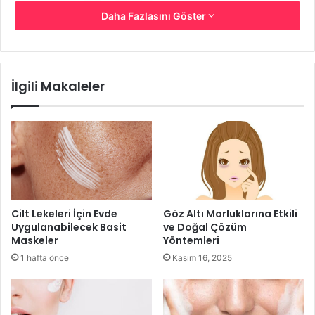
Daha Fazlasını Göster
İlgili Makaleler
Cilt Lekeleri İçin Evde
Göz Altı Morluklarına Etkili
Malzemeler
Uygulanabilecek Basit
ve Doğal Çözüm
Maskeler
Yöntemleri
1 yemek kaşığı şeker,
1 hafta önce
Kasım 16, 2025
1 Yemek Kaşığı Zeytinyağı