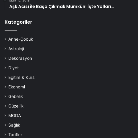
Mart 12, 2018
Aşk Acısı ile Başa Çıkmak Mümkün! İşte Yolları…
1 çay kaşığı badem yağı
Kategoriler
Yapılışı:
İki patatesi iyice haşlayın, daha sonra da püre haline
Anne-Çocuk
getirin. Pürenin içine badem yağı ve gliserini ekleyin.
Astroloji
Karışımız artık hazır. Ellerinize bu karışımı sürerek 1 saat
Dekorasyon
beklerin ve sonrasında da bol su ile durulayın.
Diyet
Hindistan Cevizi Yağı
Eğitim & Kurs
Ekonomi
Gebelik
Güzellik
MODA
Sağlık
Tarifler