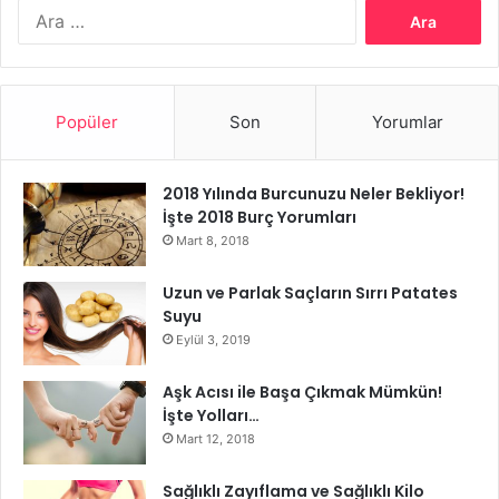
Arama:
bir kıvama geldiğini anlayacaksınız. Karışımı isterseniz,
günde iki defa yapabilirsiniz.
Karbonatlı Maske Tarifi
Popüler
Son
Yorumlar
2018 Yılında Burcunuzu Neler Bekliyor!
İşte 2018 Burç Yorumları
Mart 8, 2018
Uzun ve Parlak Saçların Sırrı Patates
Suyu
Eylül 3, 2019
Aşk Acısı ile Başa Çıkmak Mümkün!
İşte Yolları…
Mart 12, 2018
Sağlıklı Zayıflama ve Sağlıklı Kilo