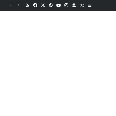
RSS
Facebook
X
Pinterest
YouTube
Instagram
Oturum aç
Rastgele Makale
Kenar Bölme