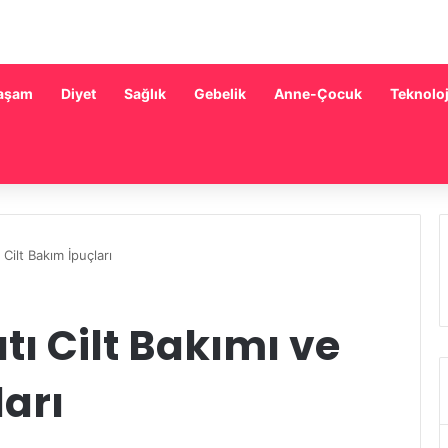
aşam
Diyet
Sağlık
Gebelik
Anne-Çocuk
Teknoloj
 Cilt Bakım İpuçları
ı Cilt Bakımı ve
ları