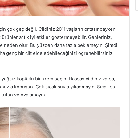
in çok geç değil. Cildiniz 20’li yaşların ortasındayken
rünler artık iyi etkiler göstermeyebilir. Genleriniz,
ere neden olur. Bu yüzden daha fazla beklemeyin! Şimdi
a genç bir cilt elde edebileceğinizi öğrenebilirsiniz.
ise yağsız köpüklü bir krem ​​seçin. Hassas cildiniz varsa,
unuzla konuşun. Çok sıcak suyla yıkanmayın. Sıcak su,
u tutun ve ovalamayın.