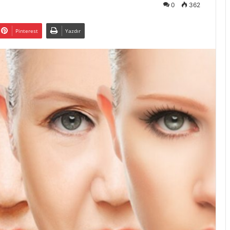
0
362
Pinterest
Yazdır