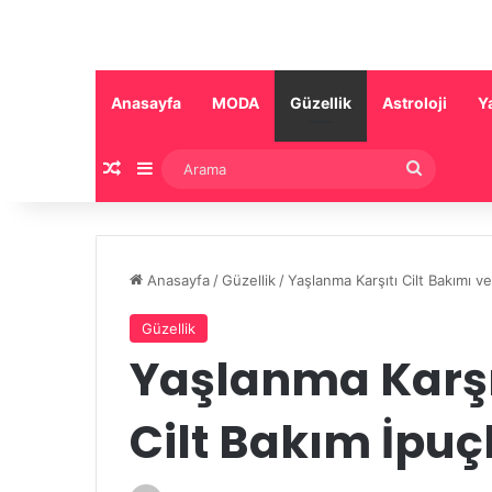
Anasayfa
MODA
Güzellik
Astroloji
Y
Rastgele Makale
Kenar Bölmesi
Arama
Anasayfa
/
Güzellik
/
Yaşlanma Karşıtı Cilt Bakımı ve
Güzellik
Yaşlanma Karşıt
Cilt Bakım İpuç