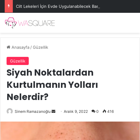
Cilt Lekeleri İçin Evde Uygulanabilecek Basit Maskeler
Anasayfa
/
Güzellik
Güzellik
Siyah Noktalardan
Kurtulmanın Yolları
Nelerdir?
Bir
Sinem Ramazanoğlu
Aralık 9, 2022
0
416
e-
posta
göndermek