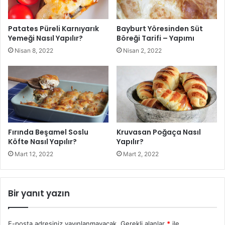
Malzemeler:
Patates Püreli Karnıyarık
Bayburt Yöresinden Süt
4 su bardağı un
Yemeği Nasıl Yapılır?
Böreği Tarifi – Yapımı
Nisan 8, 2022
Nisan 2, 2022
Kuru Maya
1 yemek kaşığı
1 tatlı kaşığı toz şeker
Fırında Beşamel Soslu
Kruvasan Poğaça Nasıl
1 su bardağı ılık su
Köfte Nasıl Yapılır?
Yapılır?
Mart 12, 2022
Mart 2, 2022
1 tatlı kaşığı tuz
3 yemek kaşığı Ayçiçek yağı
Bir yanıt yazın
Üzeri İçin:
E-posta adresiniz yayınlanmayacak.
Gerekli alanlar
*
ile