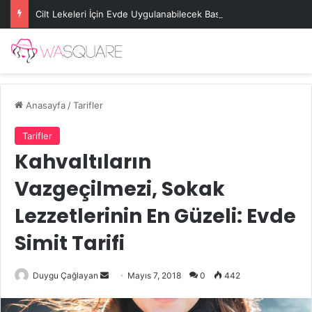
Cilt Lekeleri İçin Evde Uygulanabilecek Basit Maskeler
Anasayfa
/
Tarifler
Tarifler
Kahvaltıların
Vazgeçilmezi, Sokak
Lezzetlerinin En Güzeli: Evde
Simit Tarifi
Bir
Duygu Çağlayan
Mayıs 7, 2018
0
442
e-
posta