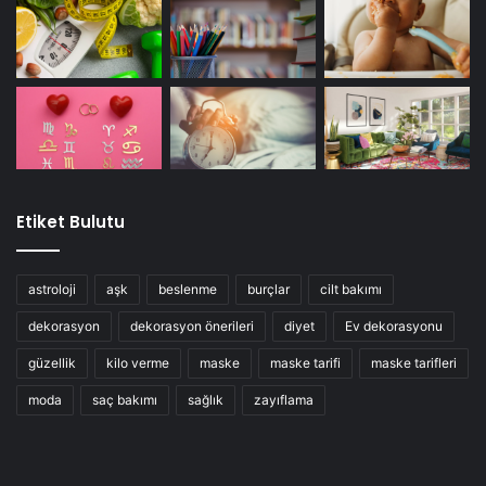
Etiket Bulutu
astroloji
aşk
beslenme
burçlar
cilt bakımı
dekorasyon
dekorasyon önerileri
diyet
Ev dekorasyonu
güzellik
kilo verme
maske
maske tarifi
maske tarifleri
moda
saç bakımı
sağlık
zayıflama