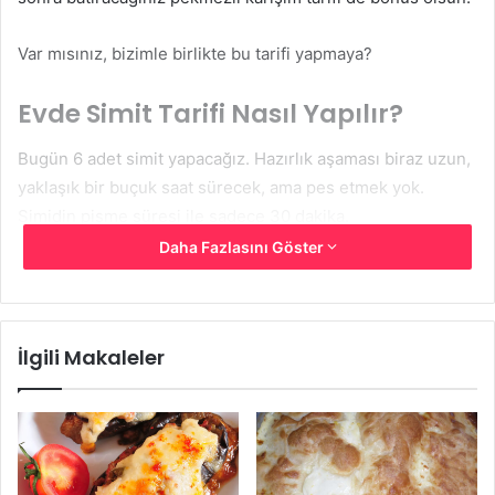
Var mısınız, bizimle birlikte bu tarifi yapmaya?
Evde Simit Tarifi Nasıl Yapılır?
Bugün 6 adet simit yapacağız. Hazırlık aşaması biraz uzun,
yaklaşık bir buçuk saat sürecek, ama pes etmek yok.
Simidin pişme süresi ile sadece 30 dakika.
Daha Fazlasını Göster
İlgili Makaleler