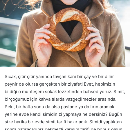
göndermek
Sıcak, çıtır çıtır yanında tavşan kanı bir çay ve bir dilim
peynir de olursa gerçekten bir ziyafet! Evet, hepimizin
bildiği o muhteşem sokak lezzetinden bahsediyoruz. Simit,
birçoğumuz için kahvaltılarda vazgeçilmezler arasında.
Peki, bir hafta sonu da olsa pastane ya da fırın aramak
yerine evde kendi simidinizi yapmaya ne dersiniz? Bugün
size harika bir evde simit tarifi hazırladık. Simidi yaptıktan
sonra batıracağınız pekmezli karışım tarifi de bonus olsun!