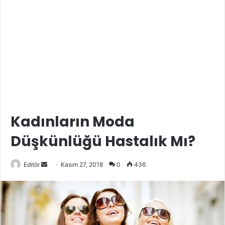
Kadınların Moda
Düşkünlüğü Hastalık Mı?
Bir
Editör
Kasım 27, 2018
0
436
e-
posta
göndermek