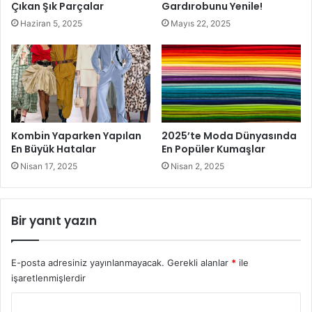
Çıkan Şık Parçalar
Gardırobunu Yenile!
sürekli olarak yeni tasarımlar ile karşılaşıyoruz.
Haziran 5, 2025
Mayıs 22, 2025
KADINLAR MODAYA NEDEN BU
KADAR DÜŞKÜN?
Kadınların moda düşkünlüğü birçok avantajı barındırdığı
gibi dezavantajları da var. Bu dezavantajlardan en önemlisi,
Kombin Yaparken Yapılan
2025’te Moda Dünyasında
kadınların her tasarımı deneme isteği. Unutmamak gerekir
En Büyük Hatalar
En Popüler Kumaşlar
ki moda kendimize yakışan tasarımlardan ibarettir. Bu
Nisan 17, 2025
Nisan 2, 2025
bilinçte olmayanlar, kendilerine yakışmayan kıyafetleri
giyerek komik durumlara düşebiliyorlar. Her sene
farklılaşan moda günümüzde en çok internetten takip
Bir yanıt yazın
ediliyor. Yeni tasarımlar takipçileri ile buluşuyor. Bayanların
yanında artık erkekler de yeni modayı takip ederek, daha
E-posta adresiniz yayınlanmayacak.
Gerekli alanlar
*
ile
estetik görünümlere bürünmeyi istiyorlar.
işaretlenmişlerdir
MODA GENİŞ BİR DÜNYA
Y