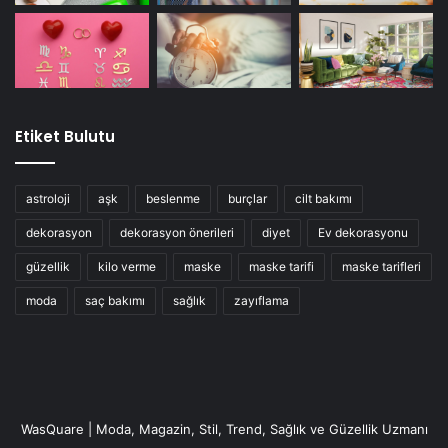
Etiket Bulutu
astroloji
aşk
beslenme
burçlar
cilt bakımı
dekorasyon
dekorasyon önerileri
diyet
Ev dekorasyonu
güzellik
kilo verme
maske
maske tarifi
maske tarifleri
moda
saç bakımı
sağlık
zayıflama
WasQuare | Moda, Magazin, Stil, Trend, Sağlık ve Güzellik Uzmanı