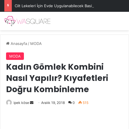
Cilt Lekeleri İçin Evde Uygulanabilecek Basit Maskeler
Anasayfa
/
MODA
MODA
Kadın Gömlek Kombini
Nasıl Yapılır? Kıyafetleri
Doğru Kombinleme
Bir
ipek köse
Aralık 19, 2018
0
515
e-
posta
göndermek