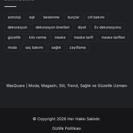
astroloji
aşk
beslenme
burçlar
cilt bakımı
dekorasyon
dekorasyon önerileri
diyet
Ev dekorasyonu
güzellik
kilo verme
maske
maske tarifi
maske tarifleri
moda
saç bakımı
sağlık
zayıflama
WasQuare | Moda, Magazin, Stil, Trend, Sağlık ve Güzellik Uzmanı
© Copyright 2026 Her Hakkı Saklıdır.
Gizlilik Politikası