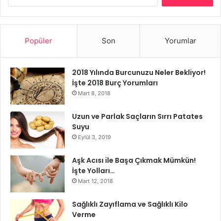
Popüler
Son
Yorumlar
2018 Yılında Burcunuzu Neler Bekliyor!
İşte 2018 Burç Yorumları
Mart 8, 2018
Kısa tulumlar üzerine, tulum boyu giyilen gömleklerin yanı
Uzun ve Parlak Saçların Sırrı Patates
sıra, gömlek elbiseler bu senenin de trendi. Sade, şık olan
Suyu
gömlek elbiseler; konvers ile kullanılarak şıklık ile sporu
Eylül 3, 2019
harmanlayabilirsiniz.
Aşk Acısı ile Başa Çıkmak Mümkün!
İşte Yolları…
gömlek kombini
Mart 12, 2018
Kadın Gömlek Kombini Nasıl Yapılır
Sağlıklı Zayıflama ve Sağlıklı Kilo
Verme
Kıyafetleri Doğru Kombinleme