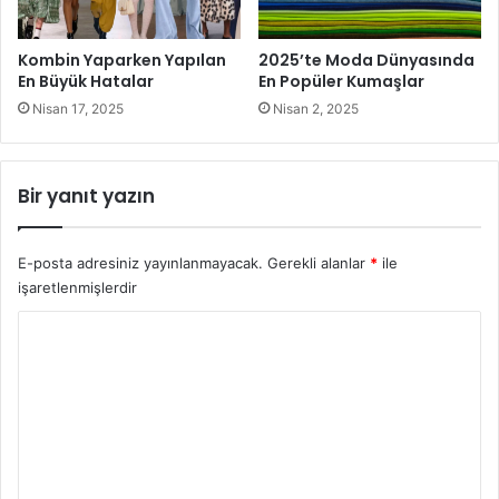
renginden olsun.
Kombin Yaparken Yapılan
2025’te Moda Dünyasında
Kadın Gömlek Kombinleri
En Büyük Hatalar
En Popüler Kumaşlar
Nisan 17, 2025
Nisan 2, 2025
Gömlekler içine giyilen bluzler, atletlerde bu sene rövaşta
olacak. Bluz yahut tşört giyilecek ve üzerine gömlek;
gömlek düğmeleri ise kapanmayacak. Tabii ki bu modayı
Bir yanıt yazın
kendinize göre uyarlayabilirsiniz.
E-posta adresiniz yayınlanmayacak.
Gerekli alanlar
*
ile
işaretlenmişlerdir
Y
o
r
u
m
*