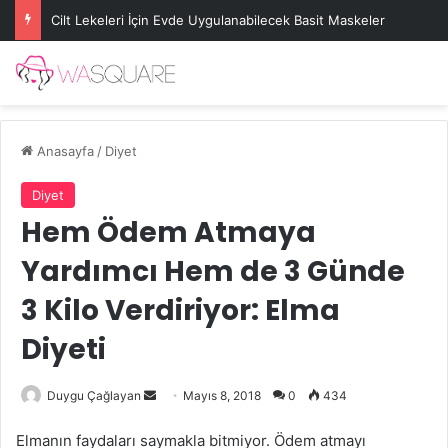
Cilt Lekeleri İçin Evde Uygulanabilecek Basit Maskeler
Anasayfa
/
Diyet
Diyet
Hem Ödem Atmaya
Yardımcı Hem de 3 Günde
3 Kilo Verdiriyor: Elma
Diyeti
Bir
Duygu Çağlayan
Mayıs 8, 2018
0
434
e-
Elmanın faydaları saymakla bitmiyor. Ödem atmayı
posta