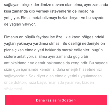
sağlayan, birçok derdimize devam olan elma, aynı zamanda
göndermek
kısa zamanda kilo vermek isteyenlerin de imdadına
yetişiyor. Elma, metabolizmayı hızlandırıyor ve bu sayede
de yağları yakıyor.
Elmanın en büyük faydası ise özellikle karın bölgesindeki
yağları yakmaya yardımcı olması. Bu özelliği nedeniyle ön
plana çıkan elma diyeti hakkında merak edilenleri bugün
sizlere anlatıyoruz. Elma aynı zamanda güçlü bir
antioksidandır ve demir bakımında da zengindir. Bu sayede
sizin gün içerisinde kendinizi daha enerjik hissetmenizi
sağlayacaktır. Şok diyet olan elma diyetini uygulamadan
önce doktorunuza başvurmanızda yarar var, bizden
söylemesi.
Daha Fazlasını Göster
Elma Diyeti Nedir?