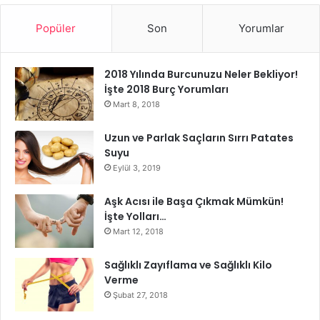
Diyabet riskini azaltır.
Popüler
Son
Yorumlar
Bağırsakları çalıştırır.
2018 Yılında Burcunuzu Neler Bekliyor!
İşte 2018 Burç Yorumları
Solunum sistemine faydalıdır.
Mart 8, 2018
Elmanın vücuda bilinen hiçbir zararı yoktur. Ancak, diyabet
Uzun ve Parlak Saçların Sırrı Patates
ve tansiyon hastalarının bu diyeti yapmadan önce mutlaka
Suyu
doktora başvurmaları gerekir. Elma diyeti 3 günde 3 kilo
Eylül 3, 2019
verdiriyor, ancak metabolizma hızının kişiden kişiye
Aşk Acısı ile Başa Çıkmak Mümkün!
farklılık gösterdiğini de unutmamak gerekiyor. Yani diyeti
İşte Yolları…
yaparken hedeflediğiniz kilonun altında da kalabilirsiniz,
Mart 12, 2018
bunu bilerek diyete başlamanızda yarar var.
Sağlıklı Zayıflama ve Sağlıklı Kilo
Verme
Şubat 27, 2018