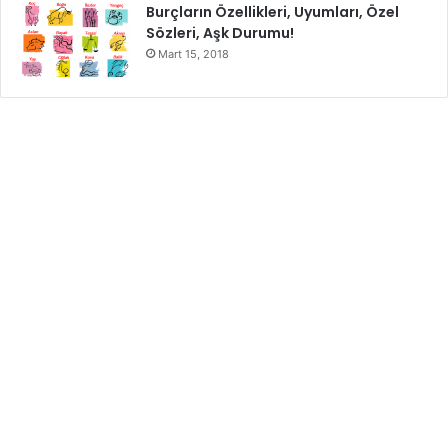
elma diyeti
elma diyeti ile kilo verilir mi
Burçların Özellikleri, Uyumları, Özel
Sözleri, Aşk Durumu!
elma diyeti nasıl yapılır
elmanın faydaları
Mart 15, 2018
şok diyet