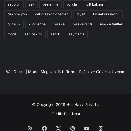
astroloji
aşk
beslenme
burçlar
cilt bakımı
dekorasyon
dekorasyon önerileri
diyet
Ev dekorasyonu
güzellik
kilo verme
maske
maske tarifi
maske tarifleri
moda
saç bakımı
sağlık
zayıflama
WasQuare | Moda, Magazin, Stil, Trend, Sağlık ve Güzellik Uzmanı
© Copyright 2026 Her Hakkı Saklıdır.
Gizlilik Politikası
RSS
Facebook
X
Pinterest
YouTube
Instagram