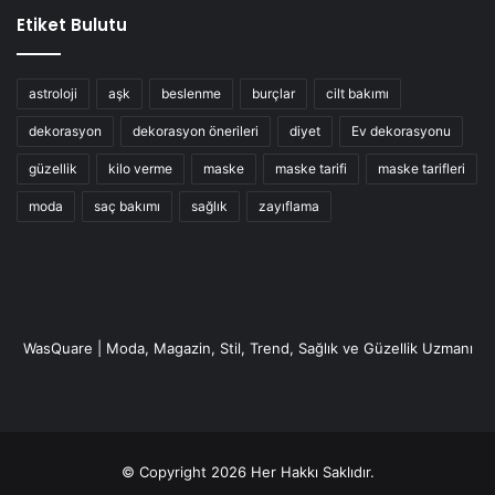
Etiket Bulutu
astroloji
aşk
beslenme
burçlar
cilt bakımı
dekorasyon
dekorasyon önerileri
diyet
Ev dekorasyonu
güzellik
kilo verme
maske
maske tarifi
maske tarifleri
moda
saç bakımı
sağlık
zayıflama
WasQuare | Moda, Magazin, Stil, Trend, Sağlık ve Güzellik Uzmanı
© Copyright 2026 Her Hakkı Saklıdır.