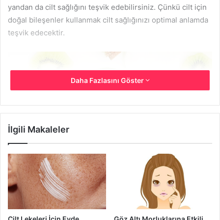
yandan da cilt sağlığını teşvik edebilirsiniz. Çünkü cilt için
doğal bileşenler kullanmak cilt sağlığınızı optimal anlamda
teşvik edecektir.
Daha Fazlasını Göster
İlgili Makaleler
Ev Yapımı Cilt Maskeleri ve Etkileri Nelerdir
Kivili Cilt Maskesi
Ev yapımı cilt maskeleri arasında bir başka seçenek de
Cilt Lekeleri İçin Evde
Göz Altı Morluklarına Etkili