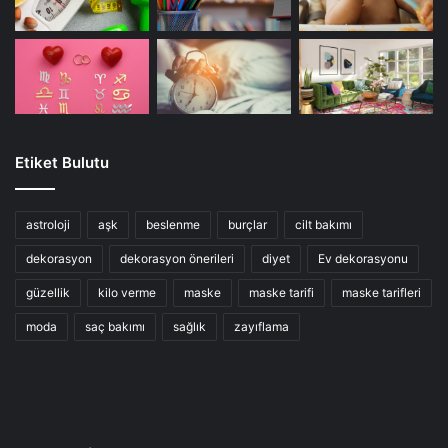
Etiket Bulutu
astroloji
aşk
beslenme
burçlar
cilt bakımı
dekorasyon
dekorasyon önerileri
diyet
Ev dekorasyonu
güzellik
kilo verme
maske
maske tarifi
maske tarifleri
moda
saç bakımı
sağlık
zayıflama