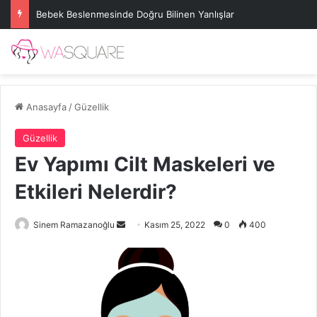
Bebek Beslenmesinde Doğru Bilinen Yanlışlar
Anasayfa
/
Güzellik
Güzellik
Ev Yapımı Cilt Maskeleri ve
Etkileri Nelerdir?
Bir
Sinem Ramazanoğlu
Kasım 25, 2022
0
400
e-
posta
göndermek