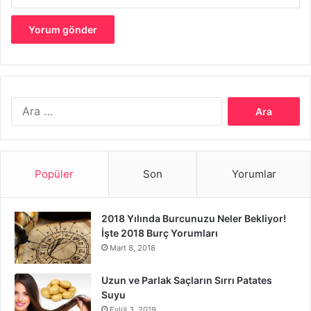
sürün. On dakika sonra cildinizi yıkayın.
Ev Yapımı Cilt Maskeleri
Arama:
Popüler
Son
Yorumlar
2018 Yılında Burcunuzu Neler Bekliyor!
İşte 2018 Burç Yorumları
Mart 8, 2018
Uzun ve Parlak Saçların Sırrı Patates
Suyu
Eylül 3, 2019