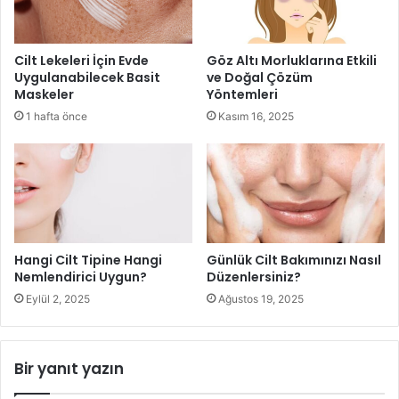
Zengin bir vitamin, yağ asidi ve mineral kaynağı olan
Cilt Lekeleri İçin Evde
Göz Altı Morluklarına Etkili
zeytinyağı ince çizgileri, kırışıklıkları ve diğer yaşlanma
Uygulanabilecek Basit
ve Doğal Çözüm
belirtilerini önlemeye yardımcı olur. Bu yağdaki E Vitamini,
Maskeler
Yöntemleri
cilt hücrelerinin yenilenmesini destekleyen güçlü bir
1 hafta önce
Kasım 16, 2025
antioksidandır.
Zeytinyağı ayrıca cildin gençleşmesine yardımcı olan tekli
doymamış yağ asitleri içerir. Bu ilacı topikal olarak
kullanmak kollajen üretimini stimüle etmenize yardımcı
olarak size yumuşak ve dolgun bir cilt sağlar.
Hangi Cilt Tipine Hangi
Günlük Cilt Bakımınızı Nasıl
Nemlendirici Uygun?
Düzenlersiniz?
Yaşlanma karşıtı zeytinyağlı maske için gerekli
Eylül 2, 2025
Ağustos 19, 2025
malzemeler:
Zeytinyağı – 1 yemek kaşığı
Bir yanıt yazın