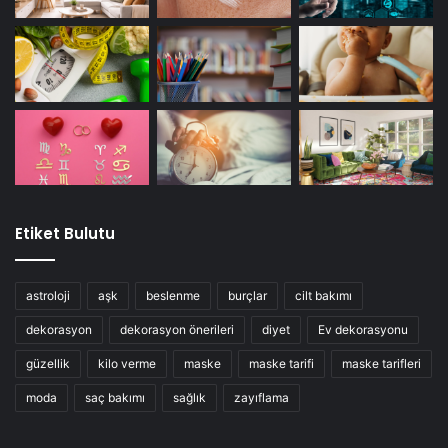
Yumuşak, nemli eller için bu yöntemi haftada 2 ila 3 kez
kullanın.
Yöntem 4: Göz Altı Koyu Halkalara
Çözüm
Etiket Bulutu
astroloji
aşk
beslenme
burçlar
cilt bakımı
dekorasyon
dekorasyon önerileri
diyet
Ev dekorasyonu
güzellik
kilo verme
maske
maske tarifi
maske tarifleri
moda
saç bakımı
sağlık
zayıflama
Koyu halka sebepleri arasında uyku yoksunluğu, güneşe
maruz kalma, vitamin eksikliği ve stres gibi çeşitli