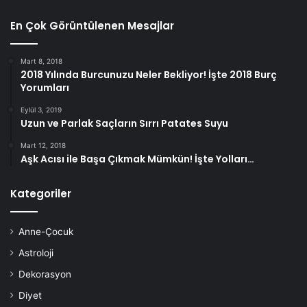
Yöntem 3: Kuru Eller
En Çok Görüntülenen Mesajlar
Mart 8, 2018
2018 Yılında Burcunuzu Neler Bekliyor! İşte 2018 Burç
Yorumları
Eylül 3, 2019
Uzun ve Parlak Saçların Sırrı Patates Suyu
Mart 12, 2018
Aşk Acısı ile Başa Çıkmak Mümkün! İşte Yolları…
Kategoriler
Şeker ve zeytinyağlı peeling, daha yumuşak ve nemli eller
elde etmenin hızlı bir yoludur. Şeker, ölü cilt hücrelerini
Anne-Çocuk
nazikçe temizler ve cildinizin anında parlak ve nemli
Astroloji
görünmesini sağlar. Doğal bir nemlendirici olduğundan,
Dekorasyon
zeytinyağı cildinizi yumuşak ve esnek olmasını sağlar.
Diyet