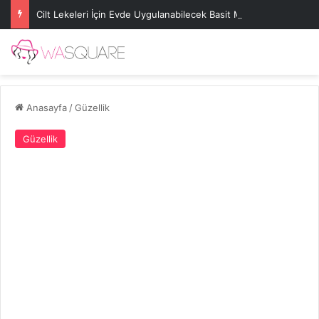
Cilt Lekeleri İçin Evde Uygulanabilecek Basit Maskeler
Anasayfa
/
Güzellik
Güzellik