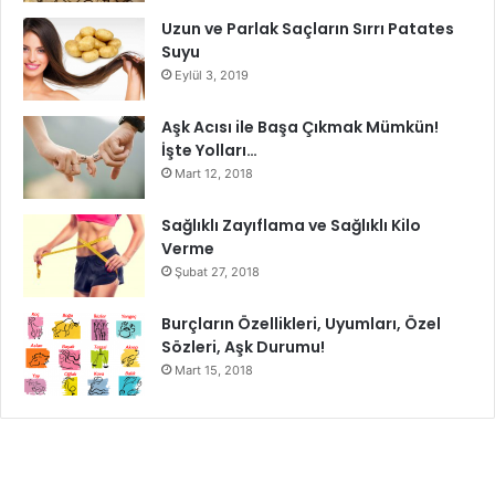
nemlendirme yeteneklerine sahiptir.
Uzun ve Parlak Saçların Sırrı Patates
Suyu
Eylül 3, 2019
Zeytinyağı ve balmumu kuru cildi tedavi etmeye yardımcı
olabilir. Bu bileşenlerden yapılmış doğal bir nemlendirici
Aşk Acısı ile Başa Çıkmak Mümkün!
vazelin için mükemmel bir alternatiftir.
İşte Yolları…
Mart 12, 2018
Zeytinyağlı doğal bir nemlendirici yapmak için gereken
malzemeler:
Sağlıklı Zayıflama ve Sağlıklı Kilo
Verme
Şubat 27, 2018
Balmumu – ¼ su bardağı
Burçların Özellikleri, Uyumları, Özel
Zeytinyağı – ½ su bardağı
Sözleri, Aşk Durumu!
Mart 15, 2018
Benmari usulü olarak balmumu ve zeytinyağını ılıtın.
Tencerenin ortasına bir cam kâse yerleştirin.