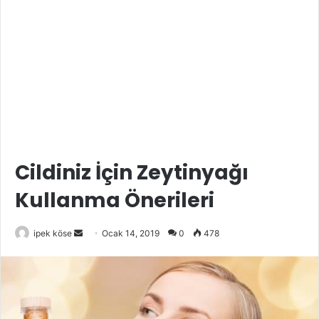
Cildiniz İçin Zeytinyağı
Kullanma Önerileri
Bir
ipek köse
Ocak 14, 2019
0
478
e-
posta
göndermek