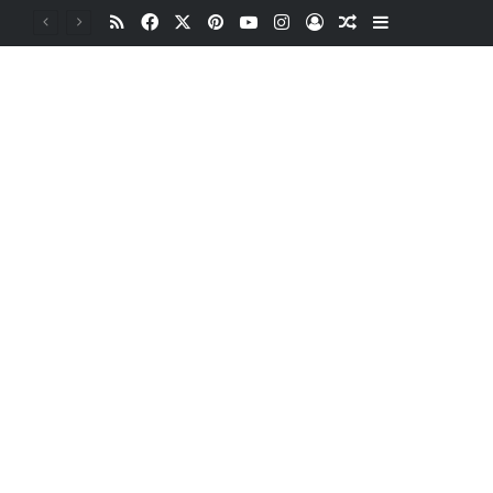
RSS
Facebook
X
Pinterest
YouTube
Instagram
Oturum aç
Rastgele Makale
Kenar Bölme