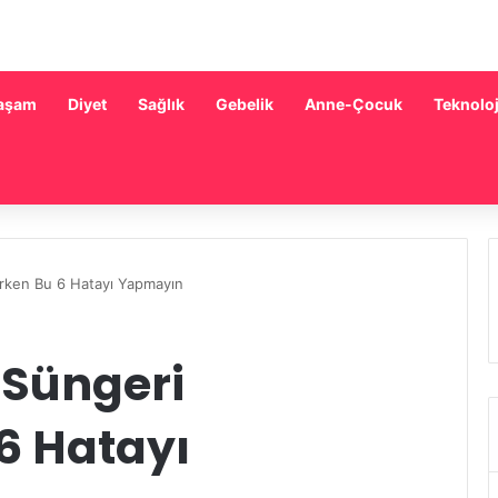
aşam
Diyet
Sağlık
Gebelik
Anne-Çocuk
Teknoloj
ırken Bu 6 Hatayı Yapmayın
 Süngeri
6 Hatayı