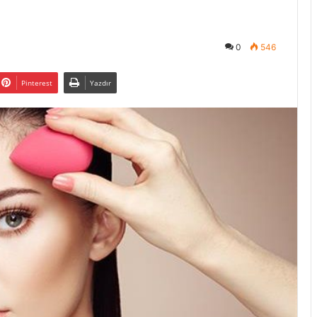
0
546
Pinterest
Yazdır