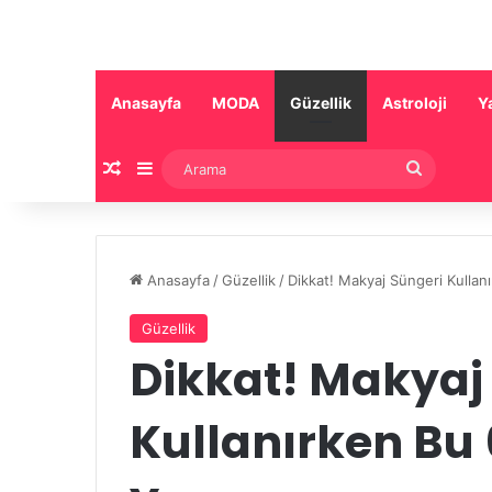
Anasayfa
MODA
Güzellik
Astroloji
Y
Rastgele Makale
Kenar Bölmesi
Arama
Anasayfa
/
Güzellik
/
Dikkat! Makyaj Süngeri Kullan
Güzellik
Dikkat! Makyaj
Kullanırken Bu 