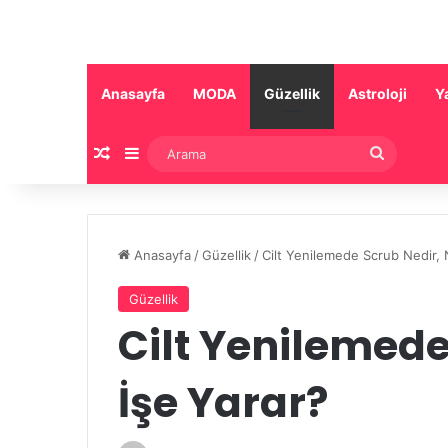
Anasayfa
MODA
Güzellik
Astroloji
Y
Rastgele Makale
Kenar Bölmesi
Arama
Anasayfa
/
Güzellik
/
Cilt Yenilemede Scrub Nedir, 
Güzellik
Cilt Yenilemede
İşe Yarar?