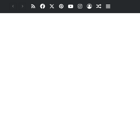
RSS
Facebook
X
Pinterest
YouTube
Instagram
Oturum aç
Rastgele Makale
Kenar Bölme