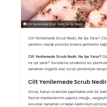
Cilt Yenilemede Scrub Nedir, Ne İşe Yarar1
Cilt Yenilemede Scrub Nedir, Ne İşe Yarar? Cild
yardımcı olacak prüzsüz kıvama gelmesini sağl
Cilt Yenilemede Scrub Nedir, Ne İşe Yarar?
Gün
ne işe yarar? Sorularına cevabımız bu yazımız
tamamen organik olan scrub yöntemiyle tanışın
Cilt Yenilemede Scrub Nedir
Scrub, banyo sırasında yapılmakta olan bir bakı
Secret mankenlerinin yapmış olduğu, vazgeçil
sorunları tamamen ortadan kaldırırken pürüzsü