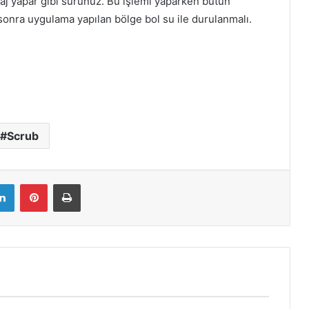
saj yapar gibi sürünüz. Bu işlemi yaparken bütün
sonra uygulama yapılan bölge bol su ile durulanmalı.
Scrub
LinkedIn
Pinterest
Yazdır