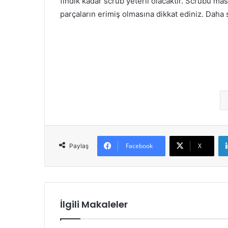
fındık kadar scrub yeterli olacaktır. Scrubu ma
parçaların erimiş olmasına dikkat ediniz. Daha 
Facebook
X
Paylaş
İlgili Makaleler