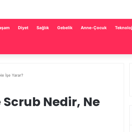
aşam
Diyet
Sağlık
Gebelik
Anne-Çocuk
Teknoloj
Ne İşe Yarar?
 Scrub Nedir, Ne