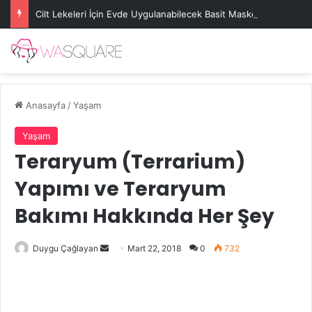
Cilt Lekeleri İçin Evde Uygulanabilecek Basit Maskeler
Anasayfa
/
Yaşam
Yaşam
Teraryum (Terrarium)
Yapımı ve Teraryum
Bakımı Hakkında Her Şey
Bir
Duygu Çağlayan
Mart 22, 2018
0
732
e-
posta
göndermek