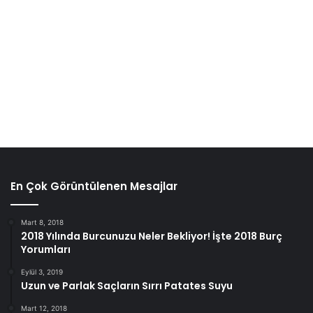
Steril saksı toprağı / torf
toprak:
En Çok Görüntülenen Mesajlar
Bu toprak türü organiktir ve her bitki için ideal bir büyüme
ortamı sağlar. Teraryumda olmazsa olmaz malzeme nedir
Mart 8, 2018
derseniz, cevabı bu olacaktır.
2018 Yılında Burcunuzu Neler Bekliyor! İşte 2018 Burç
Yorumları
Tığ uçlu pense, uzun cımbız:
Eylül 3, 2019
Uzun ve Parlak Saçların Sırrı Patates Suyu
Büyük bir cam içerisine kendi bahçenizi yapıyorsanız, bu
Mart 12, 2018