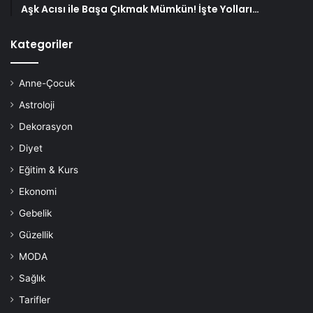
malzemeye ihtiyacınız yok, ama cam küçükse mutlaka
Aşk Acısı ile Başa Çıkmak Mümkün! İşte Yolları…
edinin.
Kategoriler
İsteğe göre dekoratif
parçalar:
Anne-Çocuk
Astroloji
Bu noktada tercih tamamen sizin hayal gücünüzle alakalı.
Dekorasyon
İsterseniz, internetteki örneklerinden yararlanabilirsiniz.
Diyet
Eğitim & Kurs
Makas
Ekonomi
Teraryumlarda kullanılabilen
Gebelik
bitkiler
Güzellik
MODA
Teraryum için
Sağlık
Tarifler