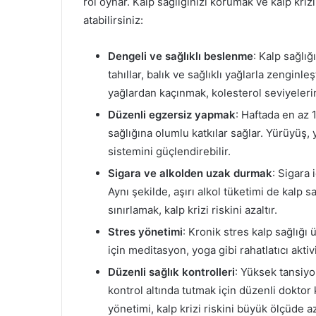
rol oynar. Kalp sağlığınızı korumak ve kalp krizi
atabilirsiniz:
Dengeli ve sağlıklı beslenme
: Kalp sağlığ
tahıllar, balık ve sağlıklı yağlarla zenginl
yağlardan kaçınmak, kolesterol seviyelerin
Düzenli egzersiz yapmak
: Haftada en az 
sağlığına olumlu katkılar sağlar. Yürüyüş,
sistemini güçlendirebilir.
Sigara ve alkolden uzak durmak
: Sigara 
Aynı şekilde, aşırı alkol tüketimi de kalp s
sınırlamak, kalp krizi riskini azaltır.
Stres yönetimi
: Kronik stres kalp sağlığı
için meditasyon, yoga gibi rahatlatıcı akti
Düzenli sağlık kontrolleri
: Yüksek tansiyo
kontrol altında tutmak için düzenli dokto
yönetimi, kalp krizi riskini büyük ölçüde az