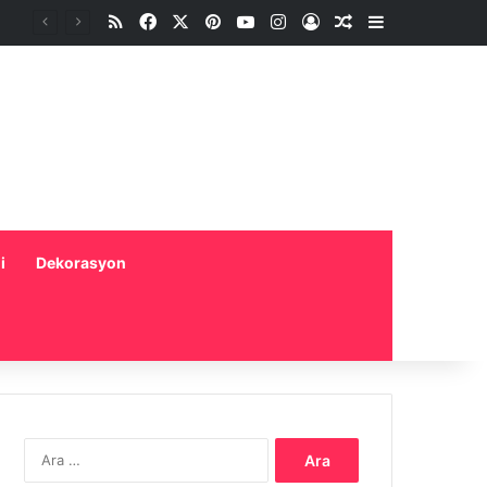
RSS
Facebook
X
Pinterest
YouTube
Instagram
Oturum aç
Rastgele Makale
Kenar Bölme
i
Dekorasyon
Arama: