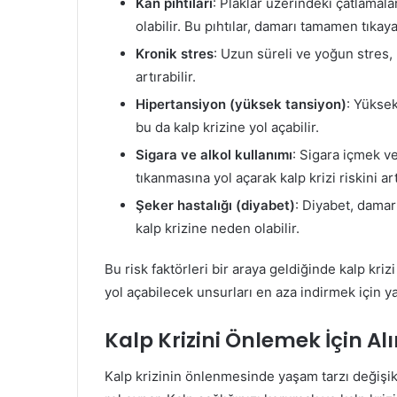
Kan pıhtıları
: Plaklar üzerindeki çatlamal
olabilir. Bu pıhtılar, damarı tamamen tıkay
Kronik stres
: Uzun süreli ve yoğun stres, k
artırabilir.
Hipertansiyon (yüksek tansiyon)
: Yüksek
bu da kalp krizine yol açabilir.
Sigara ve alkol kullanımı
: Sigara içmek ve
tıkanmasına yol açarak kalp krizi riskini artı
Şeker hastalığı (diyabet)
: Diyabet, damar
kalp krizine neden olabilir.
Bu risk faktörleri bir araya geldiğinde kalp kriz
yol açabilecek unsurları en aza indirmek için y
Kalp Krizini Önlemek İçin Al
Kalp krizinin önlenmesinde yaşam tarzı değişiklik