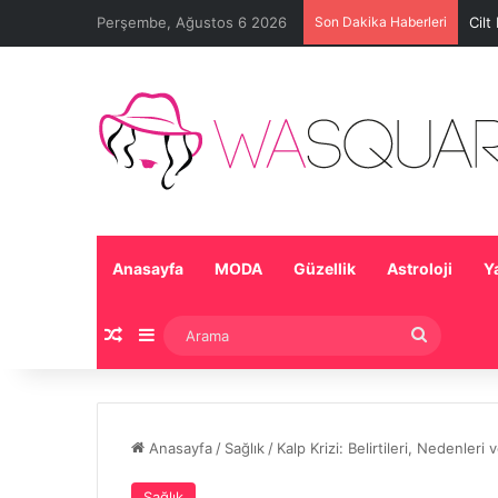
Perşembe, Ağustos 6 2026
Son Dakika Haberleri
Cilt
Anasayfa
MODA
Güzellik
Astroloji
Y
Rastgele Makale
Kenar Bölmesi
Arama
Anasayfa
/
Sağlık
/
Kalp Krizi: Belirtileri, Nedenleri
Sağlık