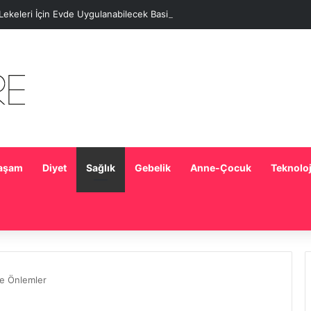
 Lekeleri İçin Evde Uygulanabilecek Basit Maskeler
aşam
Diyet
Sağlık
Gebelik
Anne-Çocuk
Teknoloj
 ve Önlemler