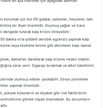
 riskini en aza indirmek için aşağıdaki adımları
ını korumak için bol lifli gıdalar, sebzeler, meyveler, tam
eştirilmiş bir diyet önemlidir. Doymuş yağlar ve trans
i dengede tutarak kalp krizini önleyebilir.
150 dakika orta şiddetli aerobik egzersiz yapmak kalp
 yüzme veya bisiklete binme gibi aktiviteler kalp-damar
içmek, damarları daraltarak kalp krizine neden olabilir.
ağlığına zarar verir. Sigarayı bırakmak ve alkol tüketimini
 üzerinde olumsuz etkiler yaratabilir. Stresi yönetmek
viteler yapmak önemlidir.
n, yüksek kolesterol ve diyabet gibi risk faktörlerini
r kontrollerine gitmek hayati önemdedir. Bu durumların
altır.