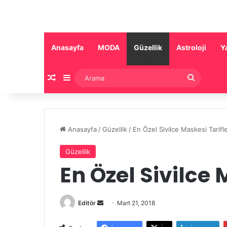
Anasayfa
MODA
Güzellik
Astroloji
Y
Rastgele Makale
Kenar Bölmesi
Arama
Anasayfa
/
Güzellik
/
En Özel Sivilce Maskesi Tarifle
Güzellik
En Özel Sivilce 
Bir
Editör
Mart 21, 2018
e-
posta