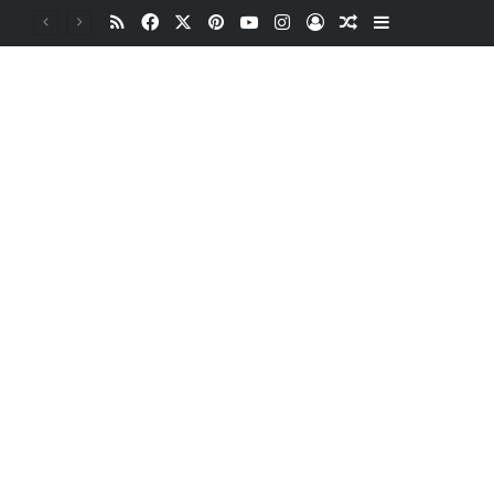
RSS
Facebook
X
Pinterest
YouTube
Instagram
Oturum aç
Rastgele Makale
Kenar Bölme