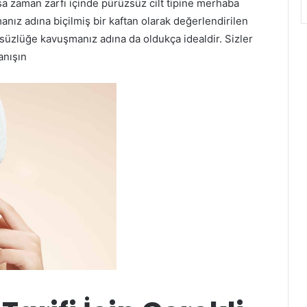
 kısa zaman zarfı içinde pürüzsüz cilt tipine merhaba
anız adına biçilmiş bir kaftan olarak değerlendirilen
zsüzlüğe kavuşmanız adına da oldukça idealdir. Sizler
tanışın