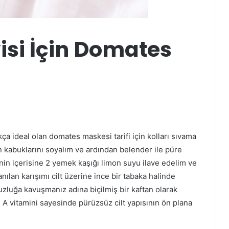
visi İçin Domates
ça ideal olan domates maskesi tarifi için kolları sıvama
n kabuklarını soyalım ve ardından belender ile püre
in içerisine 2 yemek kaşığı limon suyu ilave edelim ve
lan karışımı cilt üzerine ince bir tabaka halinde
zluğa kavuşmanız adına biçilmiş bir kaftan olarak
A vitamini sayesinde pürüzsüz cilt yapısının ön plana