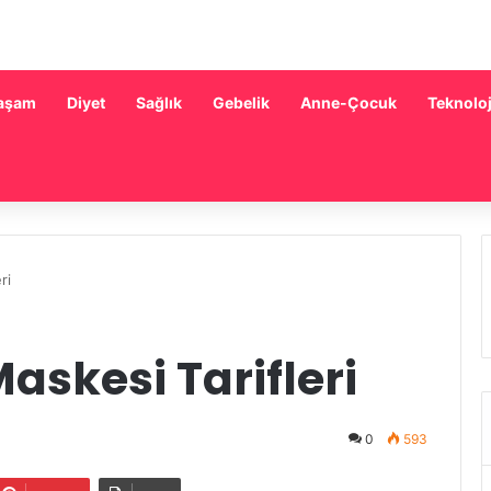
aşam
Diyet
Sağlık
Gebelik
Anne-Çocuk
Teknoloj
ri
Maskesi Tarifleri
0
593