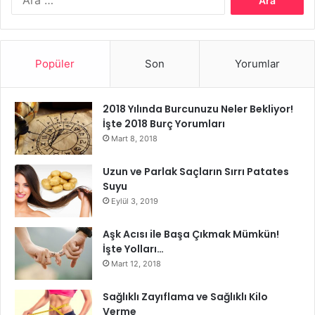
vazgeçilmez hale gelmiştir.
Popüler
Son
Yorumlar
2018 Yılında Burcunuzu Neler Bekliyor!
İşte 2018 Burç Yorumları
Mart 8, 2018
Teknolojinin Olumlu Etkileri
Uzun ve Parlak Saçların Sırrı Patates
Suyu
Teknolojinin Olumsuz Etkileri
Eylül 3, 2019
Aşk Acısı ile Başa Çıkmak Mümkün!
İşte Yolları…
Mart 12, 2018
Sağlıklı Zayıflama ve Sağlıklı Kilo
Verme