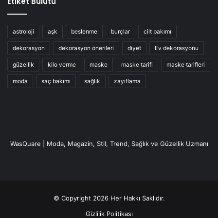
Etiket Bulutu
astroloji
aşk
beslenme
burçlar
cilt bakımı
dekorasyon
dekorasyon önerileri
diyet
Ev dekorasyonu
güzellik
kilo verme
maske
maske tarifi
maske tarifleri
moda
saç bakımı
sağlık
zayıflama
WasQuare | Moda, Magazin, Stil, Trend, Sağlık ve Güzellik Uzmanı
© Copyright 2026 Her Hakkı Saklıdır.
Gizlilik Politikası