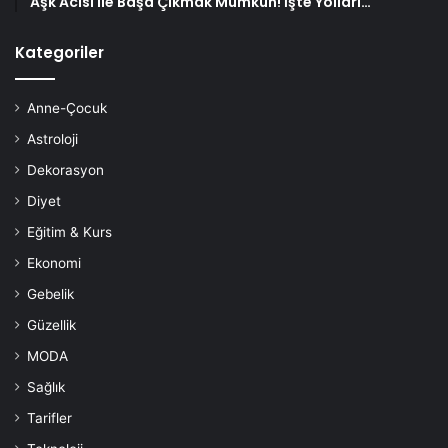
Aşk Acısı ile Başa Çıkmak Mümkün! İşte Yolları…
Kategoriler
Anne-Çocuk
Astroloji
Dekorasyon
Diyet
Eğitim & Kurs
Ekonomi
Gebelik
Güzellik
MODA
Sağlık
Tarifler