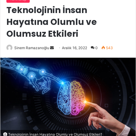
Teknolojinin İnsan
Hayatına Olumlu ve
Olumsuz Etkileri
Bir
Sinem Ramazanoğlu
Aralık 16, 2022
0
543
e-
posta
göndermek
Teknolojinin İnsan Hayatına Olumlu ve Olumsuz Etkileri1