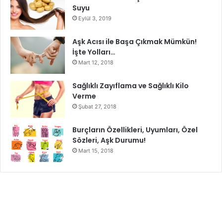
Suyu
Eylül 3, 2019
Teknoloji Detoksu
Aşk Acısı ile Başa Çıkmak Mümkün!
İşte Yolları…
Mart 12, 2018
Sağlıklı Zayıflama ve Sağlıklı Kilo
Verme
Şubat 27, 2018
Burçların Özellikleri, Uyumları, Özel
Sözleri, Aşk Durumu!
Mart 15, 2018