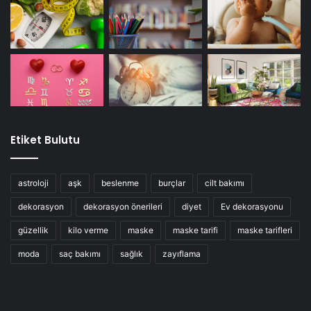
Etiket Bulutu
astroloji
aşk
beslenme
burçlar
cilt bakımı
dekorasyon
dekorasyon önerileri
diyet
Ev dekorasyonu
güzellik
kilo verme
maske
maske tarifi
maske tarifleri
moda
saç bakımı
sağlık
zayıflama