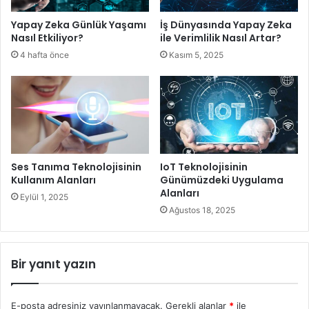
Teknoloji detoksu aynı zamanda uyku düzenini
Yapay Zeka Günlük Yaşamı
İş Dünyasında Yapay Zeka
iyileştirebilir, stresi azaltabilir ve yaratıcılığı artırabilir. Bu
Nasıl Etkiliyor?
ile Verimlilik Nasıl Artar?
uygulama, dengeli bir teknoloji kullanımı ve yaşam tarzı
4 hafta önce
Kasım 5, 2025
için önemlidir. Teknoloji detoksu, insanlara dijital
bağımlılıktan kurtulma ve daha bilinçli teknoloji kullanma
fırsatı sunar.
Ses Tanıma Teknolojisinin
IoT Teknolojisinin
Kullanım Alanları
Günümüzdeki Uygulama
Alanları
Eylül 1, 2025
Ağustos 18, 2025
Bir yanıt yazın
E-posta adresiniz yayınlanmayacak.
Gerekli alanlar
*
ile