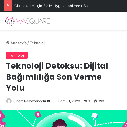
Cilt Lekeleri İçin Evde Uygulanabilecek Basit Maskeler
Anasayfa
/
Teknoloji
Teknoloji
Teknoloji Detoksu: Dijital
Bağımlılığa Son Verme
Yolu
Bir
Sinem Ramazanoğlu
Ekim 31, 2023
0
393
e-
posta
göndermek