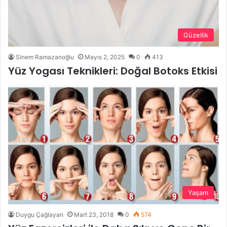
Güzellik
Sinem Ramazanoğlu
Mayıs 2, 2025
0
413
Yüz Yogası Teknikleri: Doğal Botoks Etkisi
Yaşam
Duygu Çağlayan
Mart 23, 2018
0
574