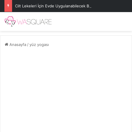
Cilt Lekeleri İçin Evde Uygulanabilecek Basit Maskeler
Anasayfa
/
yüz yogası