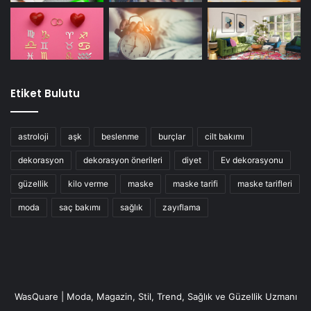
Etiket Bulutu
astroloji
aşk
beslenme
burçlar
cilt bakımı
dekorasyon
dekorasyon önerileri
diyet
Ev dekorasyonu
güzellik
kilo verme
maske
maske tarifi
maske tarifleri
moda
saç bakımı
sağlık
zayıflama
WasQuare | Moda, Magazin, Stil, Trend, Sağlık ve Güzellik Uzmanı