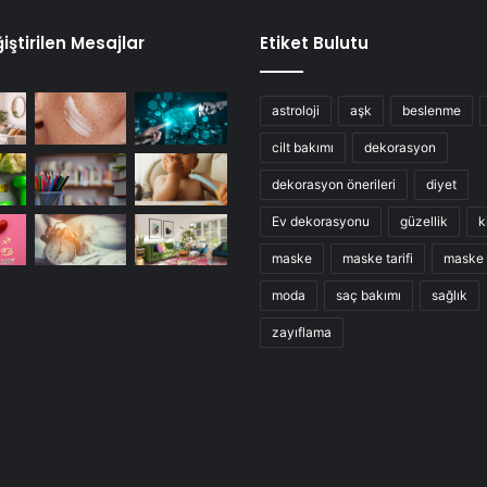
iştirilen Mesajlar
Etiket Bulutu
astroloji
aşk
beslenme
cilt bakımı
dekorasyon
dekorasyon önerileri
diyet
Ev dekorasyonu
güzellik
k
maske
maske tarifi
maske t
moda
saç bakımı
sağlık
zayıflama