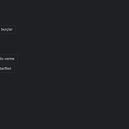
burçlar
ilo verme
arifleri