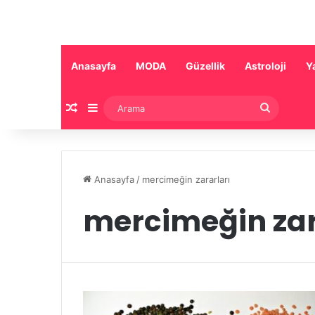
Anasayfa
MODA
Güzellik
Astroloji
Y
Rastgele Makale
Kenar Bölmesi
Arama
Anasayfa
/
mercimeğin zararları
mercimeğin zar