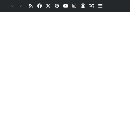
RSS
Facebook
X
Pinterest
YouTube
Instagram
Oturum aç
Rastgele Makale
Kenar Bölme