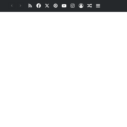
RSS
Facebook
X
Pinterest
YouTube
Instagram
Oturum aç
Rastgele Makale
Kenar Bölme