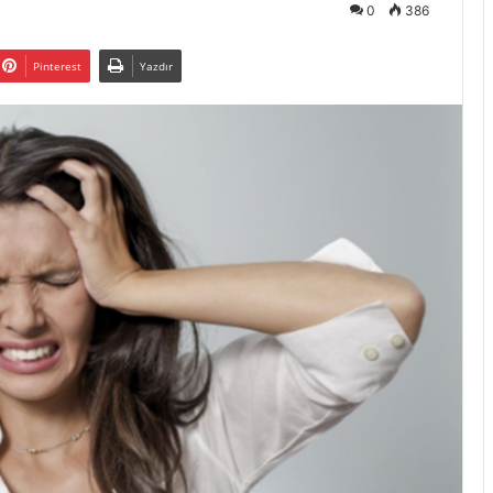
0
386
Pinterest
Yazdır