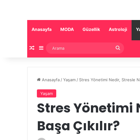
Anasayfa
MODA
Güzellik
Astroloji
Y
Rastgele Makale
Kenar Bölmesi
Arama
Anasayfa
/
Yaşam
/
Stres Yönetimi Nedir, Stresle Na
Yaşam
Stres Yönetimi N
Başa Çıkılır?