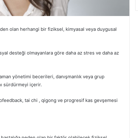
en olan herhangi bir fiziksel, kimyasal veya duygusal
osyal desteği olmayanlara göre daha az stres ve daha az
zaman yönetimi becerileri, danışmanlık veya grup
nı sürdürmeyi içerir.
iofeedback, tai chi , qigong ve progresif kas gevşemesi
astalığa neden olan bir faktör olabilecek fiziksel,