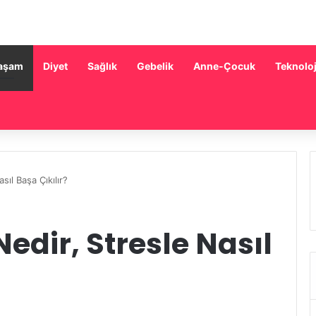
aşam
Diyet
Sağlık
Gebelik
Anne-Çocuk
Teknoloj
sıl Başa Çıkılır?
edir, Stresle Nasıl