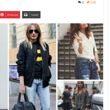
0
538
Pinterest
Yazdır