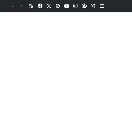
RSS
Facebook
X
Pinterest
YouTube
Instagram
Oturum aç
Rastgele Makale
Kenar Bölme