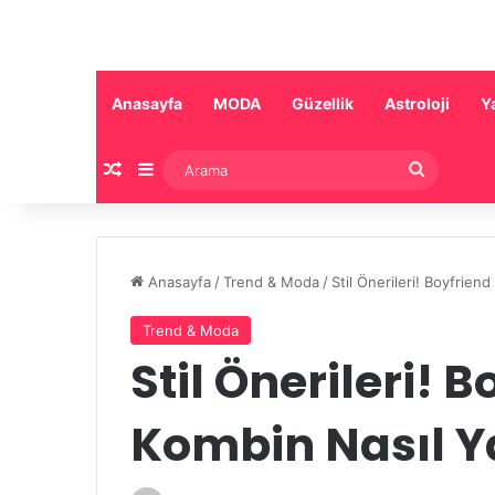
Anasayfa
MODA
Güzellik
Astroloji
Y
Rastgele Makale
Kenar Bölmesi
Arama
Anasayfa
/
Trend & Moda
/
Stil Önerileri! Boyfriend
Trend & Moda
Stil Önerileri! 
Kombin Nasıl Ya