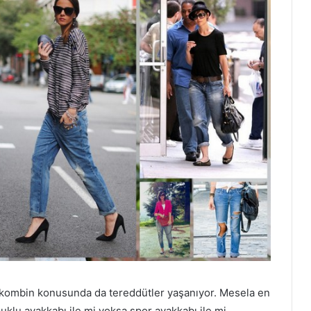
le kombin konusunda da tereddütler yaşanıyor. Mesela en
uklu ayakkabı ile mi yoksa spor ayakkabı ile mi