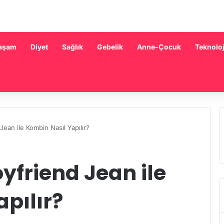
aşam
Diyet
Sağlık
Gebelik
Anne-Çocuk
Teknoloj
 Jean ile Kombin Nasıl Yapılır?
Boyfriend Jean ile
pılır?