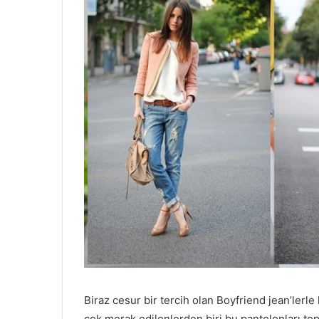
Biraz cesur bir tercih olan Boyfriend jean’ler
çok merak edilenlerden biri bu pantolonları top