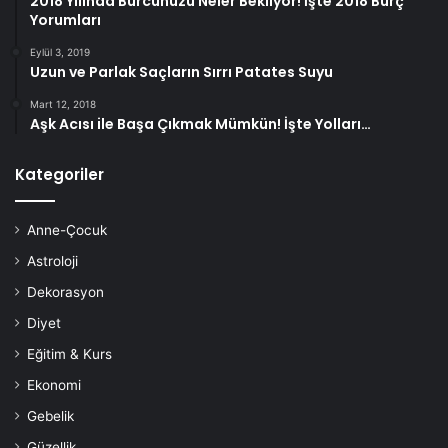
2018 Yılında Burcunuzu Neler Bekliyor! İşte 2018 Burç
Yorumları
Subcision:
Yağ hücrelerinin kümelerini ayıran fibröz bağ
Eylül 3, 2019
Uzun ve Parlak Saçların Sırrı Patates Suyu
dokusu bantlarını ayırmak için derinin altına bir iğne
sokulmasını içeren bir prosedürdür. Sağlık uzmanları,
Mart 12, 2018
Aşk Acısı ile Başa Çıkmak Mümkün! İşte Yolları…
Cellfina olarak bilinen bir cihazla uygular. Tekniğin
sonuçları iki yıl veya daha fazla sürebilir.
Kategoriler
Anne-Çocuk
Astroloji
Dekorasyon
Diyet
Eğitim & Kurs
Ekonomi
Gebelik
Güzellik