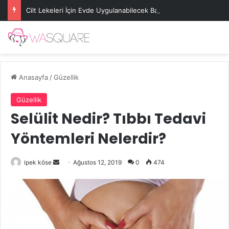
Cilt Lekeleri İçin Evde Uygulanabilecek Basit Maskeler
Anasayfa
/
Güzellik
Güzellik
Selülit Nedir? Tıbbı Tedavi
Yöntemleri Nelerdir?
Bir
ipek köse
Ağustos 12, 2019
0
474
e-
posta
göndermek