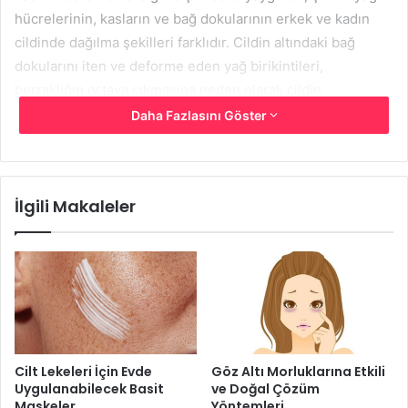
hücrelerinin, kasların ve bağ dokularının erkek ve kadın
cildinde dağılma şekilleri farklıdır. Cildin altındaki bağ
dokularını iten ve deforme eden yağ birikintileri,
berraklığın ortaya çıkmasına neden olarak cildin
görünümünde karakteristik değişimlerine neden olur.
Daha Fazlasını Göster
Doktorlar selüliti ödemli fibrosklerotik pannikülopati (EFP)
olarak adlandırır.
İlgili Makaleler
Yayılan bakteriyel bir enfeksiyon veya cilt altındaki
dokuların iltihaplanması olan selülit olarak bilinen durumla
ilişkili değildir.
Selülit Neden Oluşur?
Cilt Lekeleri İçin Evde
Göz Altı Morluklarına Etkili
Uygulanabilecek Basit
ve Doğal Çözüm
Maskeler
Yöntemleri