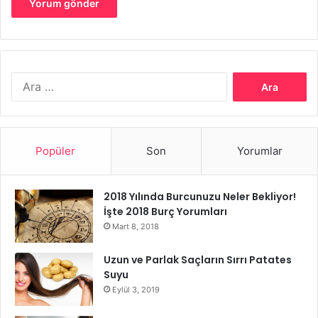
görünümü, durumun mevcut olduğunu doğrulamak için
yeterlidir. Selülit için tanısal test yoktur.
Hangi Uzmanlar Selüliti Tedavi
Arama:
Eder?
Selülit kozmetik bir problem olduğundan, plastik cerrahlar
ve bazı dermatologlar dahil estetik hekimler selülit için
Popüler
Son
Yorumlar
bazı tedaviler önerebilir.
2018 Yılında Burcunuzu Neler Bekliyor!
İşte 2018 Burç Yorumları
Mart 8, 2018
Uzun ve Parlak Saçların Sırrı Patates
Suyu
Eylül 3, 2019