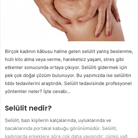
Birçok kadının kâbusu haline gelen selülit yanlış beslenme,
hızlı kilo alma veya verme, hareketsiz yaşam, stres gibi
etkenler sonucunda ortaya çıkıyor. Selüliti gidermek için
pek çok doğal çözüm bulunuyor. Bu yazımızda ise selülitin
tıbbı tedavilerini araştırdık. Selülit tedavisinde profesyonel
yöntemler neler? İşte cevabı…
Selülit nedir?
Selülit, bazı kişilerin kalçalarında, uyluklarında ve
bacaklarında portakal kabuğu görünümüdür. Selülit,
kadınlarda erkeklere göre çok daha yaygındır; çünkü yağ