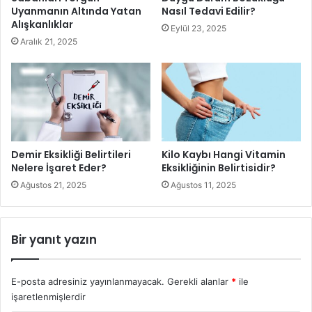
Uyanmanın Altında Yatan
Nasıl Tedavi Edilir?
Alışkanlıklar
Eylül 23, 2025
Aralık 21, 2025
Demir Eksikliği Belirtileri
Kilo Kaybı Hangi Vitamin
Nelere İşaret Eder?
Eksikliğinin Belirtisidir?
Kokulu Akıntının Sebepleri Nelerdir1
Ağustos 21, 2025
Ağustos 11, 2025
Vajinada Kokulu Akıntının
Nedenleri
Bir yanıt yazın
Kadınlarda özellikle adet döneminin yaklaşmasıyla birlikte
E-posta adresiniz yayınlanmayacak.
Gerekli alanlar
*
ile
artan akıntı ve daha sonrasında adet döneminin
işaretlenmişlerdir
tamamlanmasıyla daha sıkı bir hale dönüşmesi söz