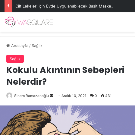
Cilt Lekeleri İçin Evde Uygulanabilecek Basit Maskeler
Anasayfa
/
Sağlık
Sağlık
Kokulu Akıntının Sebepleri
Nelerdir?
Bir
Sinem Ramazanoğlu
Aralık 10, 2021
0
431
e-
posta
göndermek