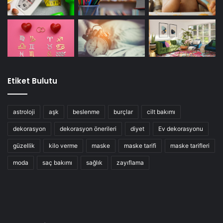
Etiket Bulutu
astroloji
aşk
beslenme
burçlar
cilt bakımı
dekorasyon
dekorasyon önerileri
diyet
Ev dekorasyonu
güzellik
kilo verme
maske
maske tarifi
maske tarifleri
moda
saç bakımı
sağlık
zayıflama