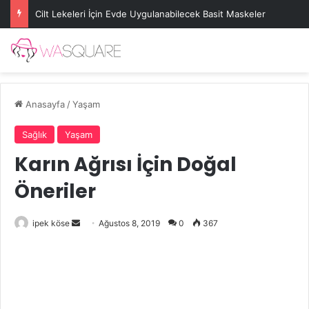
Cilt Lekeleri İçin Evde Uygulanabilecek Basit Maskeler
Anasayfa
/
Yaşam
Sağlık
Yaşam
Karın Ağrısı İçin Doğal
Öneriler
Bir
ipek köse
Ağustos 8, 2019
0
367
e-
posta
göndermek