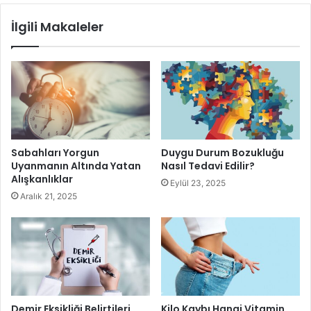
İlgili Makaleler
Şişkinlik
Geğirme
Sabahları Yorgun
Duygu Durum Bozukluğu
Uyanmanın Altında Yatan
Nasıl Tedavi Edilir?
Gaz (gaz)
Alışkanlıklar
Eylül 23, 2025
Aralık 21, 2025
Hazımsızlık
Sol üst veya sağdaki rahatsızlık; orta veya sol alt veya sağ
karın
Kabızlık
Demir Eksikliği Belirtileri
Kilo Kaybı Hangi Vitamin