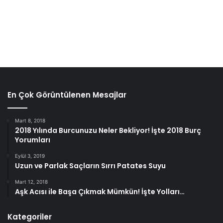
son kısmını etkiler.)
En Çok Görüntülenen Mesajlar
Mart 8, 2018
2018 Yılında Burcunuzu Neler Bekliyor! İşte 2018 Burç
Yorumları
Enflamasyon belirtileri olmayan bir kitle, kanser olduğu
Eylül 3, 2019
Uzun ve Parlak Saçların Sırrı Patates Suyu
anlamına gelebilir.
Mart 12, 2018
Aşk Acısı ile Başa Çıkmak Mümkün! İşte Yolları…
Karın ağrısının nedenini belirlemede sağlık öyküsü ve fizik
muayene hayati öneme sahip olsa da, nedeni belirlemek
Kategoriler
için sıklıkla başka tıbbi testler gereklidir.