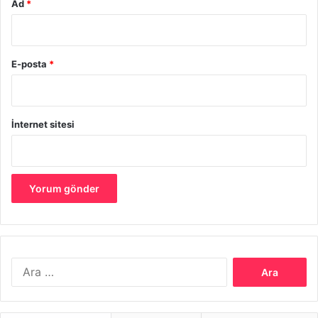
Ad
*
E-posta
*
İnternet sitesi
Nedenin tıbbi teşhisi zordur çünkü özellikler atipik olabilir,
testler her zaman anormal değildir, ağrıya neden olan
hastalıklar birbirini taklit edebilir ve ağrının özellikleri
zamanla değişebilir.
Tıbbi tedavi, hastanın hastalık geçmişine veya nedeni
Arama:
olabilecek diğer sağlık koşullarına bağlıdır.
Hangi Muayeneler Ve Testler Karın