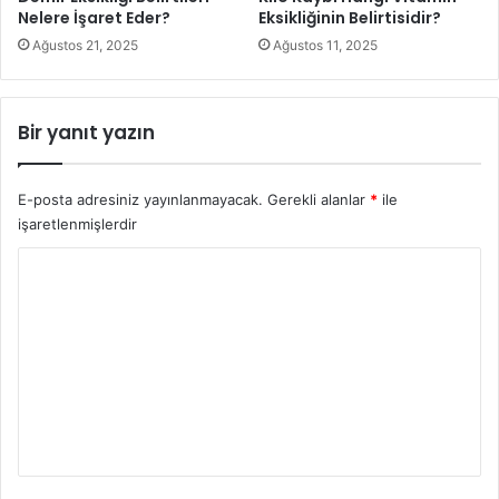
Nelere İşaret Eder?
Eksikliğinin Belirtisidir?
İshal
Ağustos 21, 2025
Ağustos 11, 2025
GERD ( gastroözofageal reflü hastalığı)
Bir yanıt yazın
Mide ekşimesi
E-posta adresiniz yayınlanmayacak.
Gerekli alanlar
*
ile
Göğüs rahatsızlığı
işaretlenmişlerdir
Pelvik rahatsızlık
Y
o
Karın ağrısının nedeni özellikleri, fizik muayene ve testler
r
temelinde teşhis edilir. Nadiren, tanı için cerrahi müdahale
u
gereklidir.
m
*