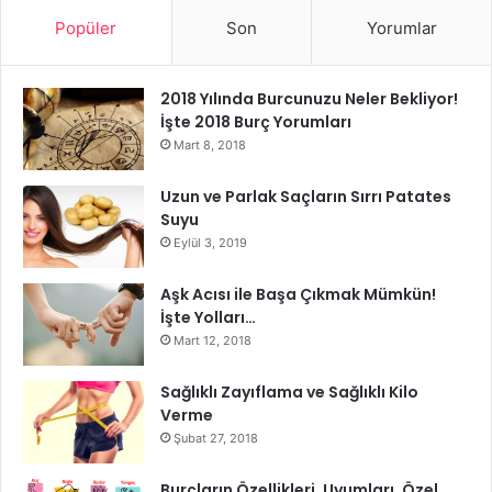
Ağrısının Nedenini Tespit Etmeye
Popüler
Son
Yorumlar
Yardımcı Olur?
Hastanın muayene edilmesi, doktora ağrı nedeni hakkında
2018 Yılında Burcunuzu Neler Bekliyor!
İşte 2018 Burç Yorumları
ek ipuçları sağlayacaktır. Doktor belirleyecektir:
Mart 8, 2018
Bağırsakların tıkanması durumunda oluşan bağırsaklardan
Uzun ve Parlak Saçların Sırrı Patates
gelen seslerin varlığı,
Suyu
Eylül 3, 2019
İltihap belirtilerinin varlığı (muayene sırasında özel
manevralar ile),
Aşk Acısı ile Başa Çıkmak Mümkün!
İşte Yolları…
Mart 12, 2018
Herhangi bir hassasiyetin yeri
Sağlıklı Zayıflama ve Sağlıklı Kilo
Karın içinde bir tümör, genişletilmiş organ veya apse
Verme
düşündüren bir kitlenin varlığı (enfekte irin topluluğu)
Şubat 27, 2018
Burçların Özellikleri, Uyumları, Özel
Dışkıda, ülser, kolon kanseri, kolit veya iskemi gibi