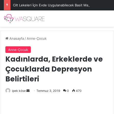
Cilt Lekeleri İçin Evde Uygulanabilecek Basit Maskeler
Anasayfa
/
Anne-Çocuk
Anne-Çocuk
Kadınlarda, Erkeklerde ve
Çocuklarda Depresyon
Belirtileri
Bir
ipek köse
Temmuz 3, 2019
0
470
e-
posta
göndermek