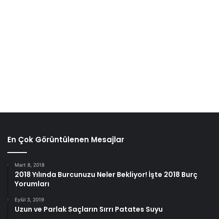
yüksektir. Aşırı derecede çalışabilirler ve depresyon ile
mücadele ederken, bu durumdaki kadınların dört katı kadar
intihar gibi riskli davranışlarda bulunabilirler. Bu zorluklara
rağmen, erkeklerin herhangi bir rahatsızlık, özellikle de
depresyon için tedavi olma olasılıkları çok daha düşük
olma eğilimindedir.
En Çok Görüntülenen Mesajlar
Mart 8, 2018
2018 Yılında Burcunuzu Neler Bekliyor! İşte 2018 Burç
Yorumları
Eylül 3, 2019
Uzun ve Parlak Saçların Sırrı Patates Suyu