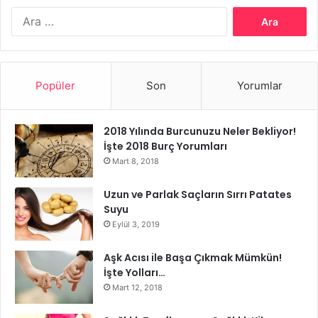
Arama:
Popüler
Son
Yorumlar
2018 Yılında Burcunuzu Neler Bekliyor!
İşte 2018 Burç Yorumları
Mart 8, 2018
Kadınlarda Depresyon Belirtileri
Uzun ve Parlak Saçların Sırrı Patates
Suyu
Erkeklerle karşılaştırıldığında, kadınlar daha erken yaşlarda
Eylül 3, 2019
depresyon geliştirme eğilimindedir ve daha uzun süren ve
daha sık tekrarlayan eğilimde depresif dönemler geçirir.
Aşk Acısı ile Başa Çıkmak Mümkün!
Kadınlar, atipik depresyon belirtileri (örneğin, çok fazla
İşte Yolları…
yemek ya da uyumak, karbonhidrat bağımlılığı, kilo alımı,
Mart 12, 2018
kollarda ve bacaklarda ağır bir his, akşamları kötüleşme ve