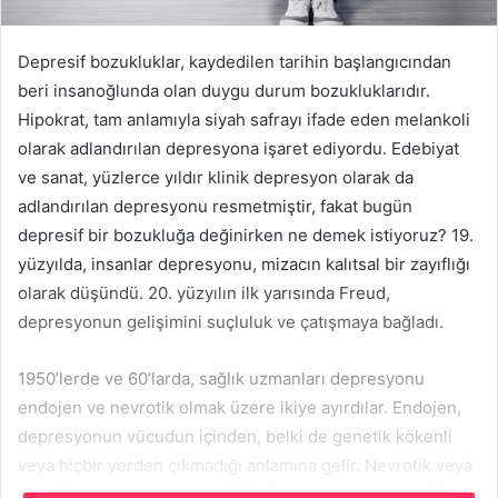
Depresif bozukluklar, kaydedilen tarihin başlangıcından
beri insanoğlunda olan duygu durum bozukluklarıdır.
Hipokrat, tam anlamıyla siyah safrayı ifade eden melankoli
olarak adlandırılan depresyona işaret ediyordu. Edebiyat
ve sanat, yüzlerce yıldır klinik depresyon olarak da
adlandırılan depresyonu resmetmiştir, fakat bugün
depresif bir bozukluğa değinirken ne demek istiyoruz? 19.
yüzyılda, insanlar depresyonu, mizacın kalıtsal bir zayıflığı
olarak düşündü. 20. yüzyılın ilk yarısında Freud,
depresyonun gelişimini suçluluk ve çatışmaya bağladı.
1950’lerde ve 60’larda, sağlık uzmanları depresyonu
endojen ve nevrotik olmak üzere ikiye ayırdılar. Endojen,
depresyonun vücudun içinden, belki de genetik kökenli
veya hiçbir yerden çıkmadığı anlamına gelir. Nevrotik veya
reaktif depresyon, bir eşin ölümü veya iş kaybı gibi diğer