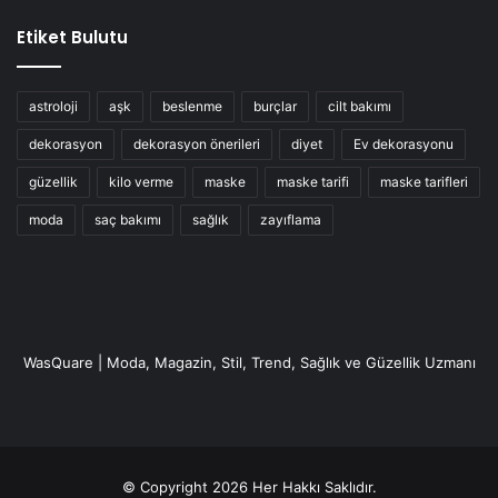
çocuklukta yeme veya uyku düzenindeki bir değişiklik gibi
Etiket Bulutu
üzüntü duygularına kıyasla daha az veya çok belirgin
olabilir.
astroloji
aşk
beslenme
burçlar
cilt bakımı
dekorasyon
dekorasyon önerileri
diyet
Ev dekorasyonu
güzellik
kilo verme
maske
maske tarifi
maske tarifleri
depresyon
depresyon belirtileri
moda
saç bakımı
sağlık
zayıflama
WasQuare | Moda, Magazin, Stil, Trend, Sağlık ve Güzellik Uzmanı
© Copyright 2026 Her Hakkı Saklıdır.