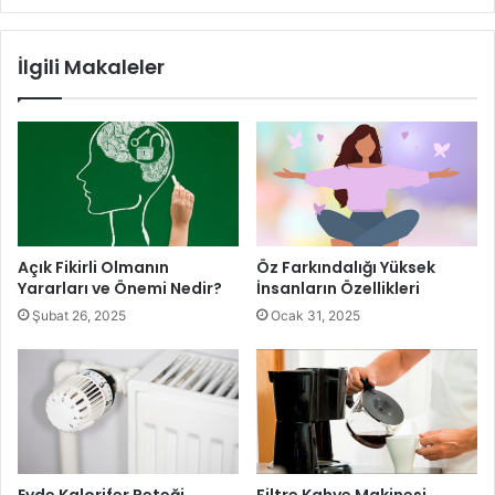
çözümleyebiliriz diye düşünmek yerine sürekli kendinizin
haklı olduğunuzu savunursanız bir süre sonra artık
İlgili Makaleler
ilişkinizde ki sorunlar hiç bitmemeye ve eşiniz ya da
sevgiliniz sizden uzaklaşmaya başlayacaktır. Haklı olmaya
çalışan olmak yerine sorunu çözmeye odaklanırsanız asıl o
zaman kazanan siz olursunuz.
Açık Fikirli Olmanın
Öz Farkındalığı Yüksek
Yararları ve Önemi Nedir?
İnsanların Özellikleri
Şubat 26, 2025
Ocak 31, 2025
Evde Kalorifer Peteği
Filtre Kahve Makinesi