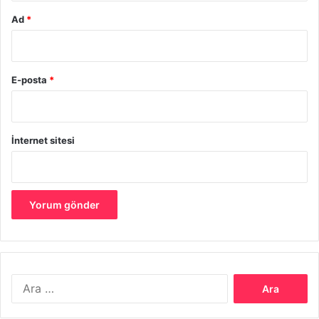
Ad
*
E-posta
*
İnternet sitesi
Onu Değiştirmeyi İstemek
Ne yazık ki hemen her ilişki de ve her insan bu davranış
vardır. İlişkinin en başında çok sevilen ve beğenilen bütün
Arama:
huylar ve davranışlar zaman geçtikçe değiştirilmek
istenmeye başlanır. Hatta dış görünüşünde bile