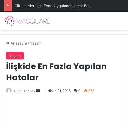
Cilt Lekeleri İçin Evde Uygulanabilecek Basit Maskeler
Anasayfa
/
Yaşam
Yaşam
İlişkide En Fazla Yapılan
Hatalar
Bir
kübra kozbay
Nisan 21, 2018
0
578
e-
posta
göndermek