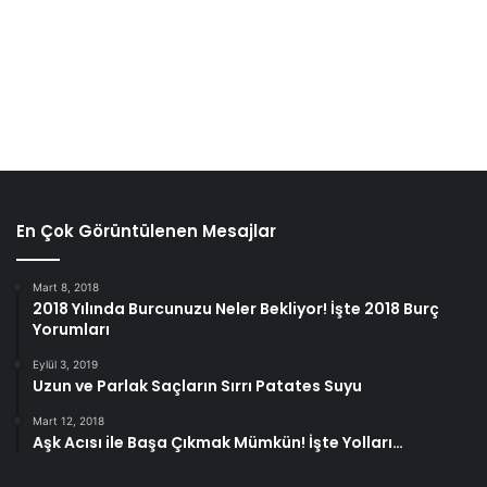
En Çok Görüntülenen Mesajlar
Vaktin Çoğunu Sosyal Medyada
Geçirmek
Mart 8, 2018
2018 Yılında Burcunuzu Neler Bekliyor! İşte 2018 Burç
Birlikte bir buluşma planladığınızda buluşmada güzel vakit
Yorumları
geçirmek onunla sohbet etmek yerine elinize hemen
Eylül 3, 2019
telefonunuzu alıp sosyal medyada gezinmek ilişkiyi
Uzun ve Parlak Saçların Sırrı Patates Suyu
bitirmeye sebep veren davranışlardandır. Ya da aynı evi
Mart 12, 2018
paylaşan bir çift iseniz, işten eve geldiğiniz de
Aşk Acısı ile Başa Çıkmak Mümkün! İşte Yolları…
partnerinizle birbirinize vakit ayırmak yerine siz hemen