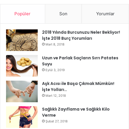
değişiklikler yapılsın istenir. Hayır bunu yapmayın, eğer siz
onu tanıdığınızda ve sevdiğiniz de o kişi onları seviyorsa
Popüler
Son
Yorumlar
bırakın sevmeye devam etsin. Onda sevdiğiniz özellikleri
sonradan değiştirmeye çalışmanız ilişkinize zamanla zarar
2018 Yılında Burcunuzu Neler Bekliyor!
vermeye başlayacaktır.
İşte 2018 Burç Yorumları
Mart 8, 2018
Uzun ve Parlak Saçların Sırrı Patates
Suyu
Eylül 3, 2019
Aşk Acısı ile Başa Çıkmak Mümkün!
İşte Yolları…
Mart 12, 2018
Sağlıklı Zayıflama ve Sağlıklı Kilo
Verme
Şubat 27, 2018
Onu Hayatının Merkezi Yapmak