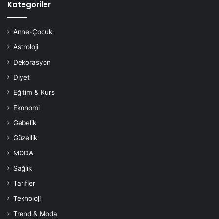
tablete yada telefona gömülüyorsanız partneriniz ile olan
Kategoriler
iletişimin azalmasına ve zamanla da bitmesine neden olur.
Anne-Çocuk
Astroloji
aşk
hata
ilişki
Dekorasyon
ilişkide yapılan hatalar
Diyet
Eğitim & Kurs
Ekonomi
Gebelik
Güzellik
MODA
Sağlık
Tarifler
Teknoloji
Trend & Moda