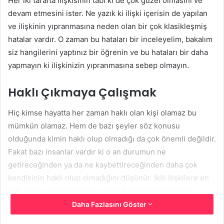
Her iki tarafta ilişkisinin tabi ki de çok güzel olmasını ve
devam etmesini ister. Ne yazık ki ilişki içerisin de yapılan
ve ilişkinin yıpranmasına neden olan bir çok klasikleşmiş
hatalar vardır. O zaman bu hataları bir inceleyelim, bakalım
siz hangilerini yaptınız bir öğrenin ve bu hataları bir daha
yapmayın ki ilişkinizin yıpranmasına sebep olmayın.
Haklı Çıkmaya Çalışmak
Hiç kimse hayatta her zaman haklı olan kişi olamaz bu
mümkün olamaz. Hem de bazı şeyler söz konusu
olduğunda kimin haklı olup olmadığı da çok önemli değildir.
Fakat bazı insanlar vardır ki o an durumun ne
getireceğinden ya da ne kaybettireceğinden daha çok
kendisinin haklı olup olmadığını düşünür. İkili ilişkilere en
çok zarar veren en büyük yanlış davranışta kişilerden
birinin sürekli haklı olmaya çalışan biri olmasıdır. Sevgiliniz
Daha Fazlasını Göster
ya da eşiniz ile bir tartışma yaşadınız ve siz olayı nasıl