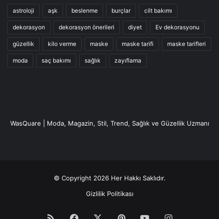
astroloji
aşk
beslenme
burçlar
cilt bakımı
dekorasyon
dekorasyon önerileri
diyet
Ev dekorasyonu
güzellik
kilo verme
maske
maske tarifi
maske tarifleri
moda
saç bakımı
sağlık
zayıflama
WasQuare | Moda, Magazin, Stil, Trend, Sağlık ve Güzellik Uzmanı
© Copyright 2026 Her Hakkı Saklıdır.
Gizlilik Politikası
RSS
Facebook
X
Pinterest
YouTube
Instagram