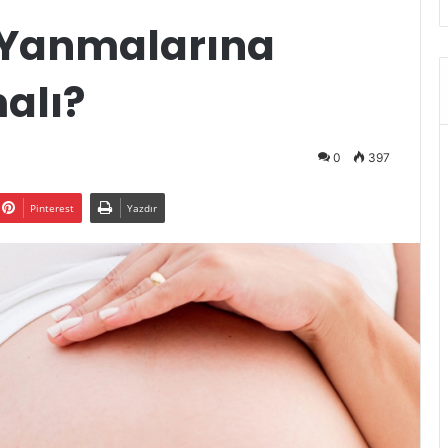
 Yanmalarına
alı?
0
397
Pinterest
Yazdır