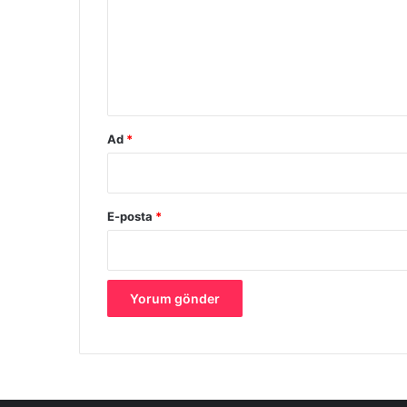
u
m
*
Ad
*
E-posta
*