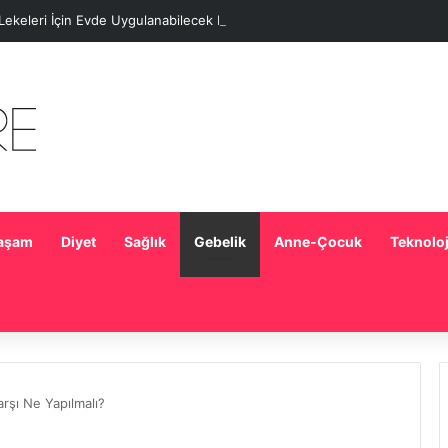
 Lekeleri İçin Evde Uygulanabilecek Basit Maskeler
aşam
Diyet
Sağlık
Gebelik
Anne-Çocuk
Teknoloj
rşı Ne Yapılmalı?