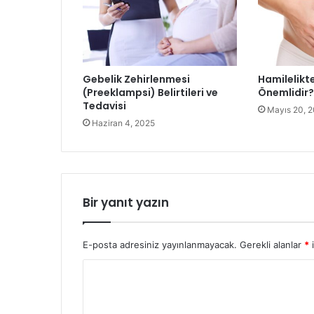
Gebelik Zehirlenmesi
Hamilelikte
(Preeklampsi) Belirtileri ve
Önemlidir?
Tedavisi
Mayıs 20, 
Haziran 4, 2025
Bir yanıt yazın
E-posta adresiniz yayınlanmayacak.
Gerekli alanlar
*
i
Y
o
r