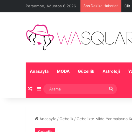
Perşembe, Ağustos 6 2026
Son Dakika Haberleri
Cilt
Anasayfa
MODA
Güzellik
Astroloji
Y
Rastgele Makale
Kenar Bölmesi
Arama
Anasayfa
/
Gebelik
/
Gebelikte Mide Yanmalarına Ka
Gebelik