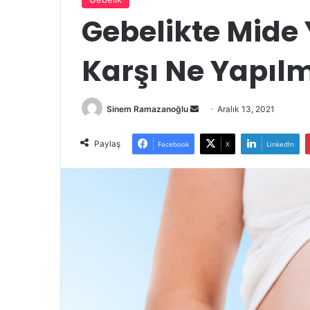
Gebelikte Mide
Karşı Ne Yapılm
Bir
Sinem Ramazanoğlu
Aralık 13, 2021
e-
posta
Paylaş
Facebook
X
LinkedIn
göndermek