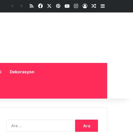
RSS
Facebook
X
Pinterest
YouTube
Instagram
Oturum aç
Rastgele Makale
Kenar Bölme
i
Dekorasyon
Arama: