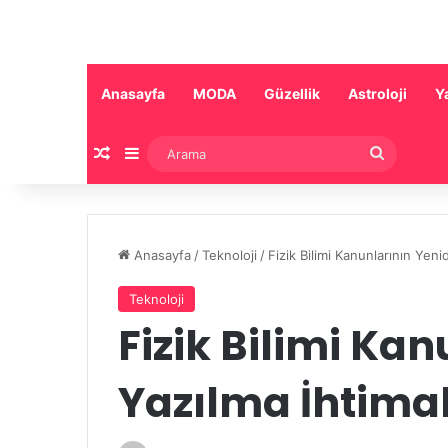
Anasayfa
MODA
Güzellik
Astroloji
Y
Rastgele Makale
Kenar Bölmesi
Arama
Anasayfa
/
Teknoloji
/
Fizik Bilimi Kanunlarının Yeni
Teknoloji
Fizik Bilimi Ka
Yazılma İhtimal