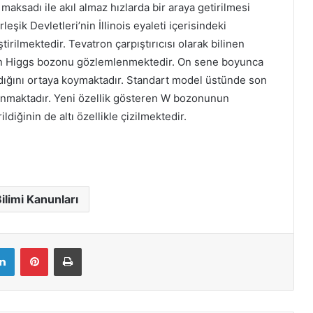
aksadı ile akıl almaz hızlarda bir araya getirilmesi
eşik Devletleri’nin İllinois eyaleti içerisindeki
tirilmektedir. Tevatron çarpıştırıcısı olarak bilinen
ıkan Higgs bozonu gözlemlenmektedir. On sene boyunca
dığını ortaya koymaktadır. Standart model üstünde son
lanmaktadır. Yeni özellik gösteren W bozonunun
ldiğinin de altı özellikle çizilmektedir.
Bilimi Kanunları
LinkedIn
Pinterest
Yazdır