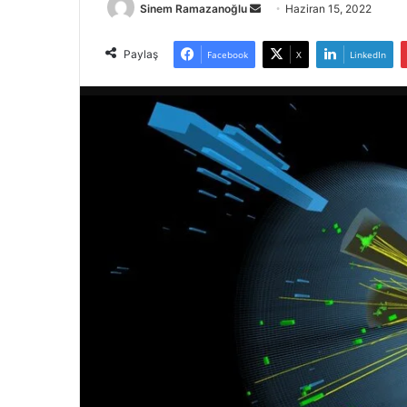
Bir
Sinem Ramazanoğlu
Haziran 15, 2022
e-
posta
Paylaş
Facebook
X
LinkedIn
göndermek