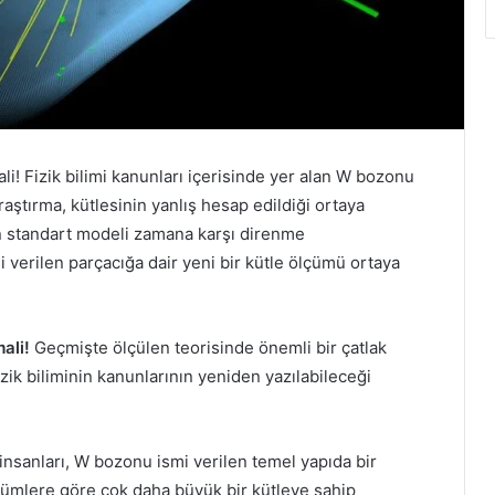
li! Fizik bilimi kanunları içerisinde yer alan W bozonu
ştırma, kütlesinin yanlış hesap edildiği ortaya
in standart modeli zamana karşı direnme
verilen parçacığa dair yeni bir kütle ölçümü ortaya
mali!
Geçmişte ölçülen teorisinde önemli bir çatlak
ik biliminin kanunlarının yeniden yazılabileceği
insanları, W bozonu ismi verilen temel yapıda bir
lçümlere göre çok daha büyük bir kütleye sahip