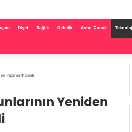
aşam
Diyet
Sağlık
Gebelik
Anne-Çocuk
Teknoloj
den Yazılma İhtimali
nunlarının Yeniden
i