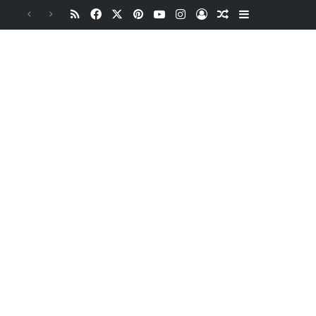
RSS
Facebook
X
Pinterest
YouTube
Instagram
Oturum aç
Rastgele Makale
Kenar Bölme