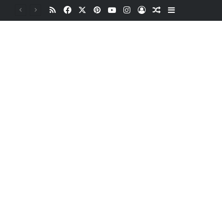
RSS
Facebook
X
Pinterest
YouTube
Instagram
Oturum aç
Rastgele Makale
Kenar Bölme