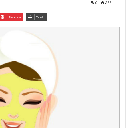
0
355
Pinterest
Yazdır