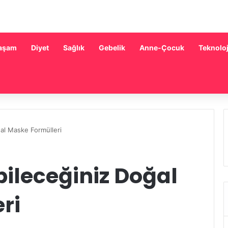
aşam
Diyet
Sağlık
Gebelik
Anne-Çocuk
Teknoloj
al Maske Formülleri
ileceğiniz Doğal
ri