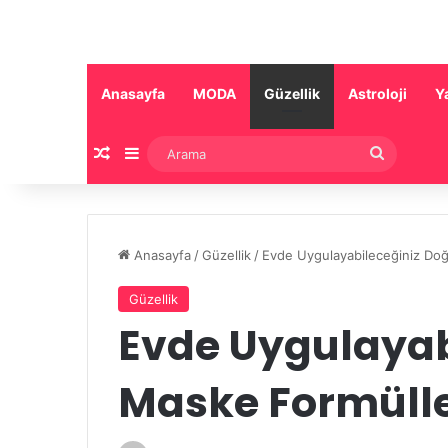
Anasayfa
MODA
Güzellik
Astroloji
Y
Rastgele Makale
Kenar Bölmesi
Arama
Anasayfa
/
Güzellik
/
Evde Uygulayabileceğiniz Doğ
Güzellik
Evde Uygulayab
Maske Formülle