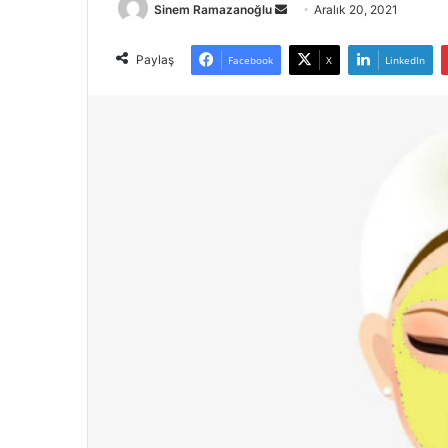
Bir
Sinem Ramazanoğlu
Aralık 20, 2021
e-
posta
Paylaş
Facebook
X
LinkedIn
göndermek