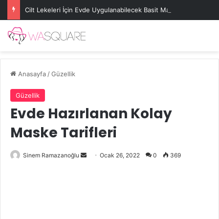
Cilt Lekeleri İçin Evde Uygulanabilecek Basit Maskeler
Anasayfa
/
Güzellik
Güzellik
Evde Hazırlanan Kolay
Maske Tarifleri
Bir
Sinem Ramazanoğlu
Ocak 26, 2022
0
369
e-
posta
göndermek