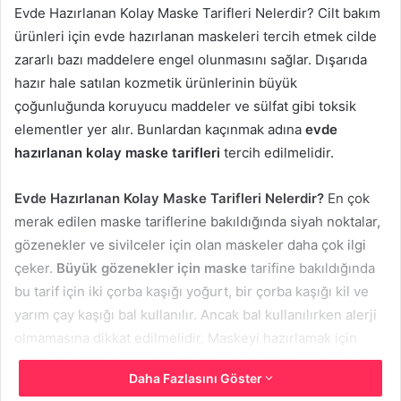
Evde Hazırlanan Kolay Maske Tarifleri Nelerdir? Cilt bakım
ürünleri için evde hazırlanan maskeleri tercih etmek cilde
zararlı bazı maddelere engel olunmasını sağlar. Dışarıda
hazır hale satılan kozmetik ürünlerinin büyük
çoğunluğunda koruyucu maddeler ve sülfat gibi toksik
elementler yer alır. Bunlardan kaçınmak adına
evde
hazırlanan kolay maske tarifleri
tercih edilmelidir.
Evde Hazırlanan Kolay Maske Tarifleri Nelerdir?
En çok
merak edilen maske tariflerine bakıldığında siyah noktalar,
gözenekler ve sivilceler için olan maskeler daha çok ilgi
çeker.
Büyük gözenekler için maske
tarifine bakıldığında
bu tarif için iki çorba kaşığı yoğurt, bir çorba kaşığı kil ve
yarım çay kaşığı bal kullanılır. Ancak bal kullanılırken alerji
olmamasına dikkat edilmelidir. Maskeyi hazırlamak için
kozmetik kili bal ve yoğurt ile karıştırılır. Daha sonra temiz
Daha Fazlasını Göster
ve kuru olan cilde dikkatli şekilde sürülür ve yaklaşık on