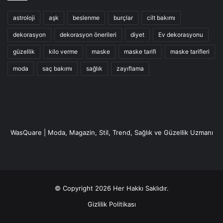
astroloji
aşk
beslenme
burçlar
cilt bakımı
dekorasyon
dekorasyon önerileri
diyet
Ev dekorasyonu
güzellik
kilo verme
maske
maske tarifi
maske tarifleri
moda
saç bakımı
sağlık
zayıflama
WasQuare | Moda, Magazin, Stil, Trend, Sağlık ve Güzellik Uzmanı
© Copyright 2026 Her Hakkı Saklıdır.
Gizlilik Politikası