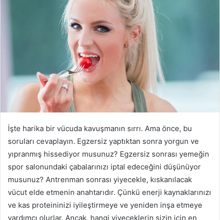
göndermek
İşte harika bir vücuda kavuşmanın sırrı. Ama önce, bu
soruları cevaplayın. Egzersiz yaptıktan sonra yorgun ve
yıpranmış hissediyor musunuz? Egzersiz sonrası yemeğin
spor salonundaki çabalarınızı iptal edeceğini düşünüyor
musunuz? Antrenman sonrası yiyecekle, kıskanılacak
vücut elde etmenin anahtarıdır. Çünkü enerji kaynaklarınızı
ve kas proteininizi iyileştirmeye ve yeniden inşa etmeye
yardımcı olurlar. Ancak, hangi yiyeceklerin sizin için en