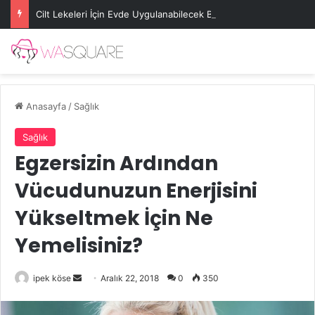
Cilt Lekeleri İçin Evde Uygulanabilecek Basit Maskeler
Anasayfa
/
Sağlık
Sağlık
Egzersizin Ardından
Vücudunuzun Enerjisini
Yükseltmek İçin Ne
Yemelisiniz?
Bir
ipek köse
Aralık 22, 2018
0
350
e-
posta