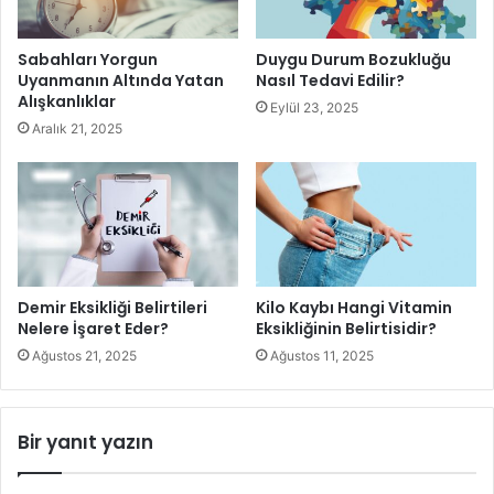
Glikojen depolarını stoklamak
Sabahları Yorgun
Duygu Durum Bozukluğu
Kasları aşınma ve yıpranmadan kurtulmalarına
Uyanmanın Altında Yatan
Nasıl Tedavi Edilir?
Alışkanlıklar
yardımcı olmak
Eylül 23, 2025
Aralık 21, 2025
Daha fazla kas oluşturmak
Kas protein yıkımını azaltmak
Antrenman sonrası yemeklerin tüm avantajlarından
yararlanmak için ne yiyeceğinizi bilmek de önemlidir.
Genel olarak, yemeğinize karbonhidrat, protein ve yağ
Demir Eksikliği Belirtileri
Kilo Kaybı Hangi Vitamin
eklemelisiniz. Bu yiyecek gruplarının her birinin vücudu
Nelere İşaret Eder?
Eksikliğinin Belirtisidir?
nasıl etkilediğini görelim.
Ağustos 21, 2025
Ağustos 11, 2025
Bir yanıt yazın