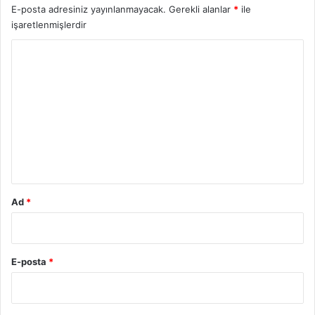
E-posta adresiniz yayınlanmayacak.
Gerekli alanlar
*
ile
işaretlenmişlerdir
Y
o
r
u
m
*
Ad
*
E-posta
*