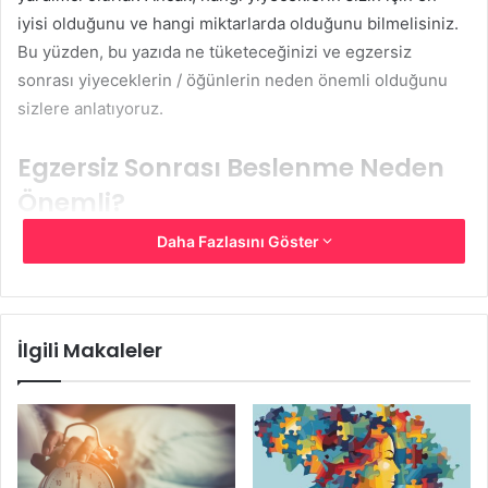
iyisi olduğunu ve hangi miktarlarda olduğunu bilmelisiniz.
Bu yüzden, bu yazıda ne tüketeceğinizi ve egzersiz
sonrası yiyeceklerin / öğünlerin neden önemli olduğunu
sizlere anlatıyoruz.
Egzersiz Sonrası Beslenme Neden
Önemli?
Daha Fazlasını Göster
Egzersiz yaparken, glikojen (kaslarda depolanan glikoz) bir
enerji kaynağı olarak kullanılır. Kasların tekrarlanan
büzülmesi, kas lifi aşınmasına ve yırtılmasına da yol açar.
Bu yüzden, egzersiz yaptıktan hemen sonra, kaslarınız
İlgili Makaleler
zayıf hissediyor ve bir süre dinlenmek istiyorsunuz. Bu,
vücudunuzun size enerjiniz olmadığını ve yakıt ikmali
yapmanız gerektiğini söyleme şekli. İşte bu yüzden işten
sonra yemek yemelisiniz. Doğru beslenme size şunları
kazandıracaktır;