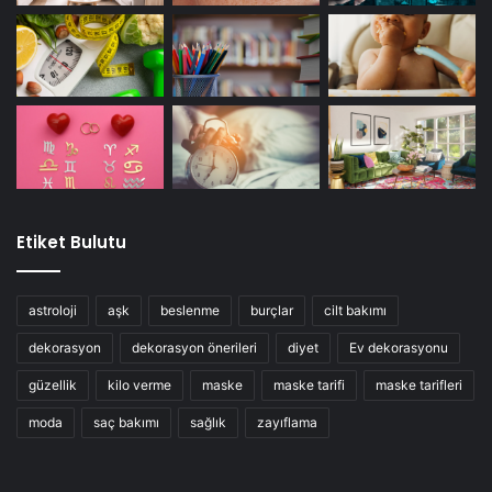
Meyve ve Sebzeler
Etiket Bulutu
astroloji
aşk
beslenme
burçlar
cilt bakımı
dekorasyon
dekorasyon önerileri
diyet
Ev dekorasyonu
güzellik
kilo verme
maske
maske tarifi
maske tarifleri
moda
saç bakımı
sağlık
zayıflama