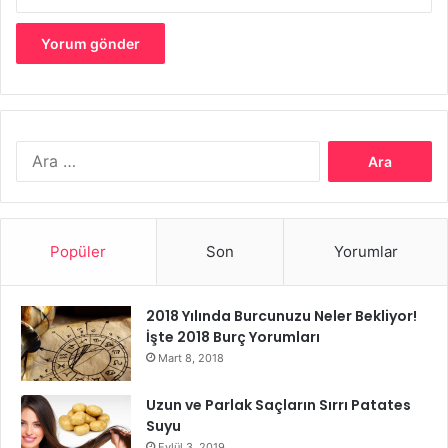
kilo kaybı durur ve beden dinlenmeye çekilir. Bu sürede
genellikle hanımlar, diyetten vazgeçmekte, artık diyetin işe
yaramadığını düşünmektedir. Bir anda çok yemeye
başladıklarında ise metabolizma bozulmakta ve verdikleri
kilonun iki katını çok kısa sürede geri almaktadırlar. Halbuki
yeni ve sağlıklı beslenme düzeninizi sürdürmeli ve zaman
Arama:
zaman kilo kaybının duracağını ve daha sonra yeniden
hızla kilo kaybedeceğini bilmelisiniz.
Popüler
Son
Yorumlar
2018 Yılında Burcunuzu Neler Bekliyor!
İşte 2018 Burç Yorumları
Mart 8, 2018
Uzun ve Parlak Saçların Sırrı Patates
Suyu
Eylül 3, 2019