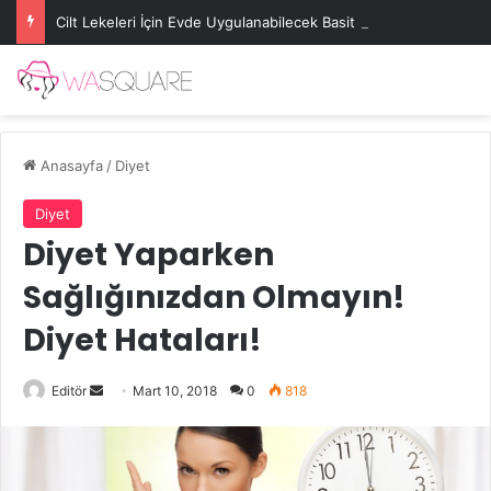
Cilt Lekeleri İçin Evde Uygulanabilecek Basit Maskeler
Anasayfa
/
Diyet
Diyet
Diyet Yaparken
Sağlığınızdan Olmayın!
Diyet Hataları!
Bir
Editör
Mart 10, 2018
0
818
e-
posta
göndermek