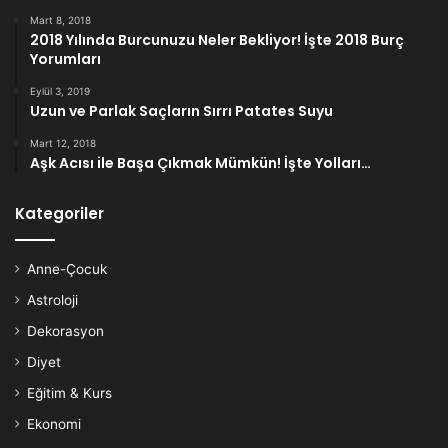
yerine bulgur pilavı, beyaz ekmek yerine tahıllı ekmekler
Mart 8, 2018
2018 Yılında Burcunuzu Neler Bekliyor! İşte 2018 Burç
tercih edilerek, günde belirli bir miktar karbonhidrat alınız.
Yorumları
Eylül 3, 2019
Uzun ve Parlak Saçların Sırrı Patates Suyu
Mart 12, 2018
Aşk Acısı ile Başa Çıkmak Mümkün! İşte Yolları…
Kategoriler
Anne-Çocuk
Astroloji
Dekorasyon
Diyet
Eğitim & Kurs
Zayıflama İlaçları
Ekonomi