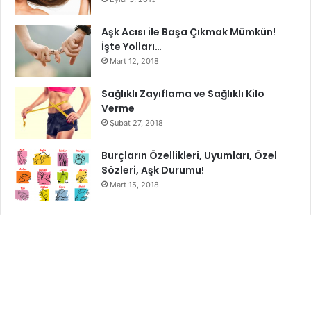
Aşk Acısı ile Başa Çıkmak Mümkün!
İşte Yolları…
Mart 12, 2018
Sürekli Tartılmayın
Sağlıklı Zayıflama ve Sağlıklı Kilo
Verme
Şubat 27, 2018
Diyetlerde gün aşırı tartıya çıkmakta yanlıştır. Çünkü bu
sizde hayal kırıklığı yaratabilir. Gün tartıda farkı sonuçlar
Burçların Özellikleri, Uyumları, Özel
Sözleri, Aşk Durumu!
elde edersiniz, bu metabolizmanızdan kaynaklanmaktadır.
Mart 15, 2018
Gün içinde kio aldığınızı düşünerek, stres yapar, stres
sonucunda ‘zaten kilo verdiğim yok’ diyerek düşünebilir ve
atıştırmaya başlar, diyet düzeninizi bozarak, hızlı kilo
almaya kapı aralarsınız. Üç beş günde bir sabah aç karnına
tartılmak en doğrusudur.