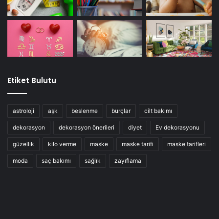
Etiket Bulutu
diyet
diyet hataları
astroloji
aşk
beslenme
burçlar
cilt bakımı
dekorasyon
dekorasyon önerileri
diyet
Ev dekorasyonu
diyet yaparken yapılan hatalar
kilo verme
güzellik
kilo verme
maske
maske tarifi
maske tarifleri
şok diyet
zayıflama
moda
saç bakımı
sağlık
zayıflama