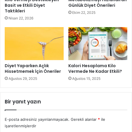
Basit ve Etkili Diyet
Günlük Diyet Önerileri
zararlı mı?’ oluyor. Öncelikle diyet konusunda Şok diyet
Taktikleri
Ekim 22, 2025
olarak tabir edilen, ‘beş günde 10 kilo’; ‘günde 1 kilo’ gibi
Nisan 22, 2026
kısa sürede kilo kaybını vaat eden diyetlerden mümkün
olduğunca uzak durulmalıdır. Bu tür diyetlerin hele ki
abartarak uzun zamana yayılması, metabolizmayı felce
uğratarak, böbrek rahatsızlıklarından tutun da kalp
problemlerine kadar ciddi sağlık sorunlarına kapı
aralanmaktadır.
Diyet Yaparken Açlık
Kalori Hesaplama Kilo
Hissetmemek İçin Öneriler
Vermede Ne Kadar Etkili?
Peki sağlıklı bir diyette ne kadar zamanda kaç kilo verilir?
Ağustos 29, 2025
Ağustos 15, 2025
Uzmanlar, dengeli beslenmeyi içeren sağlıklı diyette bir ay
içinde 3 ile 5 kilo arasında kilo kaybının doğru olduğu
yönünde görüş bildirmektedir.
Bir yanıt yazın
E-posta adresiniz yayınlanmayacak.
Gerekli alanlar
*
ile
işaretlenmişlerdir