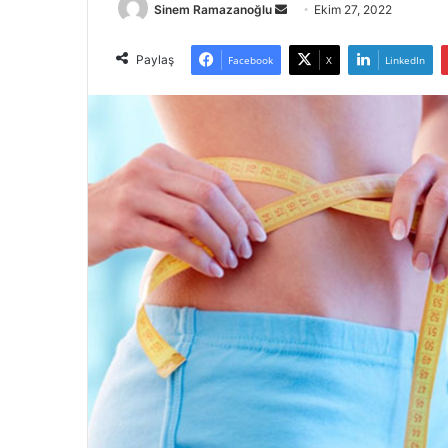
Bir
Sinem Ramazanoğlu
Ekim 27, 2022
e-
posta
Paylaş
Facebook
X
LinkedIn
göndermek