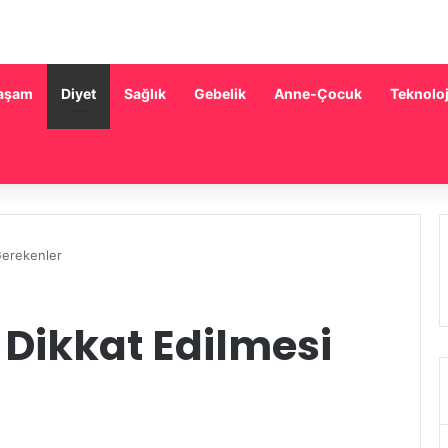
aşam
Diyet
Sağlık
Gebelik
Anne-Çocuk
Teknoloj
Gerekenler
 Dikkat Edilmesi