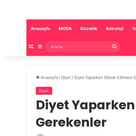
Anasayfa
MODA
Güzellik
Astroloji
Y
Rastgele Makale
Kenar Bölmesi
Arama
Anasayfa
/
Diyet
/
Diyet Yaparken Dikkat Edilmesi 
Diyet
Diyet Yaparken
Gerekenler