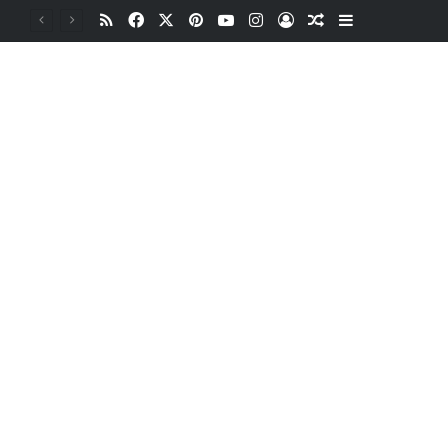
RSS
Facebook
X
Pinterest
YouTube
Instagram
Oturum aç
Rastgele Makale
Kenar Bölme