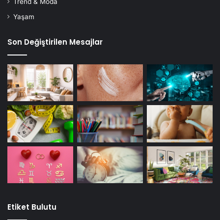
Trend & Moda
Yaşam
Son Değiştirilen Mesajlar
Etiket Bulutu