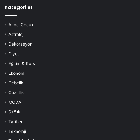
Kategoriler
Anne-Çocuk
Astroloji
Dekorasyon
Diyet
Eğitim & Kurs
Ekonomi
Gebelik
Güzellik
MODA
Sağlık
Tarifler
Teknoloji