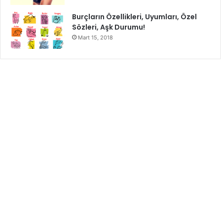
arasındadır.
Burçların Özellikleri, Uyumları, Özel
Sözleri, Aşk Durumu!
Yanlış Beslenme
Mart 15, 2018
Şeker hastalığının farklı problemleri konusunda beslenme
hataları ön planda olabilmektedir.
Diyabete neden olan
problemler
arasında yer alan yanlış beslenme, hızlı kiloya
da neden olmaktadır. Çok fazla kalori ve bu deponun
harcanmaması zamanla diyabete neden olabilmektedir.
Obezite Problemi
Spor yapan insanlar bu hobiyi bıraktığı zaman kasların
sıkılığı gitmekte ve yerini yağlara bırakmaktadır. Bu gibi
durumlarda ise obezite için de zemin olmaktadır. Fazla ve
gereksiz yağlanma hormon dengesini de bozmasından
dolayı diyabet hastalığına neden olabilmektedir. Spor
bırakılması durumunda beslenme ve günlük harekete