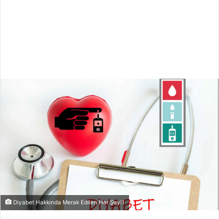
Diyabet Hakkında Merak Edilen Her Şey!1