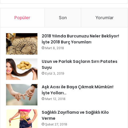
Diyabet Hakkında Merak Edilen Her Şey!
Kilo Sorunu
Popüler
Son
Yorumlar
Vücudun normal zamanlarda ihtiyacı olandan daha fazlasını
2018 Yılında Burcunuzu Neler Bekliyor!
tüketmek ve hareket etmemek kilo nedeni olarak yer
İşte 2018 Burç Yorumları
almaktadır. Oturarak çalışma ya da bilgisayar üzerinde çok
Mart 8, 2018
fazla zaman geçirme gibi nedenlerle pek çok insan kilo
almaktadır. Fazla kilolar hormon dengesini bozmaktadır.
Uzun ve Parlak Saçların Sırrı Patates
Bu nedenle
diyabeti önleme
k için ilk olarak kilo vermek
Suyu
gerekir.
Eylül 3, 2019
Aşk Acısı ile Başa Çıkmak Mümkün!
Hareket Etmeme
İşte Yolları…
Mart 12, 2018
Vücudun sağlıklı şekilde varlığını sürdürmesi adına düzenli
şekilde hareket etmesi gerekmektedir. Alınacak olan
Sağlıklı Zayıflama ve Sağlıklı Kilo
enerjinin atılması son derece önemlidir. Spor yapmak
Verme
insülin durumunu dengeleyen en önemli etkenler
Şubat 27, 2018