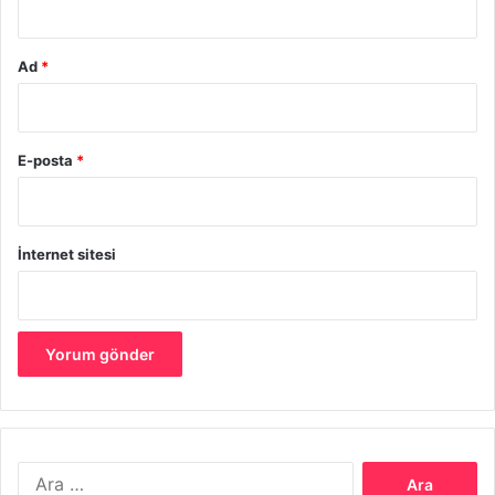
ve ellerini yıkama eylem zincirini anlayabiliyor
olması
Ad
*
Klozet ve ya lazımlığın çocuğun ilgisini çekiyor
E-posta
*
olması
İnternet sitesi
Bir saatten fazla bezinin kuru kalabiliyor olması
İhtiyaçlarını söyleyebilmesi, söyleyemiyorsa da jest
ve mimikleriyle anlatabiliyor olması
Arama:
maddelerini sıralayabiliriz.