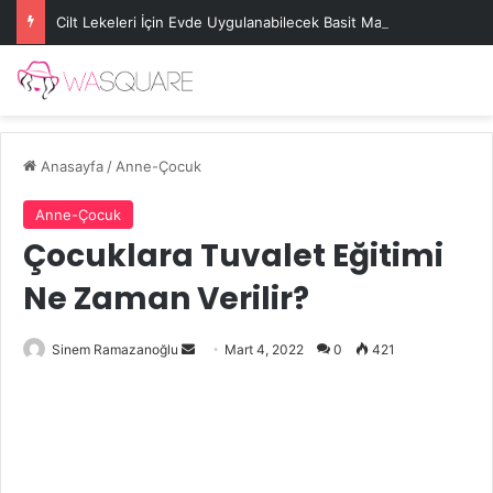
Cilt Lekeleri İçin Evde Uygulanabilecek Basit Maskeler
Anasayfa
/
Anne-Çocuk
Anne-Çocuk
Çocuklara Tuvalet Eğitimi
Ne Zaman Verilir?
Bir
Sinem Ramazanoğlu
Mart 4, 2022
0
421
e-
posta
göndermek