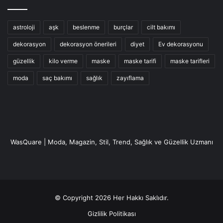
astroloji
aşk
beslenme
burçlar
cilt bakımı
dekorasyon
dekorasyon önerileri
diyet
Ev dekorasyonu
güzellik
kilo verme
maske
maske tarifi
maske tarifleri
moda
saç bakımı
sağlık
zayıflama
WasQuare | Moda, Magazin, Stil, Trend, Sağlık ve Güzellik Uzmanı
© Copyright 2026 Her Hakkı Saklıdır.
Gizlilik Politikası