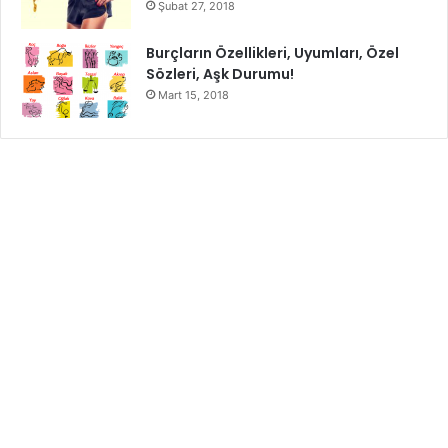
Şubat 27, 2018
ve hala
tuvalet alışkanlığı
kazandırılamamışsa geç
kalınmadan profesyonel bir yardıma başvurmak en doğru
Burçların Özellikleri, Uyumları, Özel
yol olacaktır.
Sözleri, Aşk Durumu!
Mart 15, 2018
Çocuklarda tuvalet eğitimi