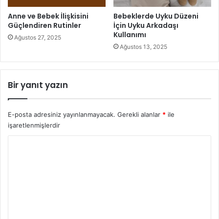
Anne ve Bebek İlişkisini
Bebeklerde Uyku Düzeni
Güçlendiren Rutinler
İçin Uyku Arkadaşı
Kullanımı
Çocuğun 18-36 ay aralığında olması
Ağustos 27, 2025
Ağustos 13, 2025
Bir yanıt yazın
Tuvaleti geldiğinde evde kendine göre bir yerlere
saklanarak ihtiyacını gidermesi
E-posta adresiniz yayınlanmayacak.
Gerekli alanlar
*
ile
işaretlenmişlerdir
Y
Mükemmel şekilde olmasa da pantolonunu ve
çamaşırını kendi başına indirebiliyor ve çekebiliyor
o
olması
r
u
m
*
Tuvaletini yapma, çamaşırını çekme, sifona basma