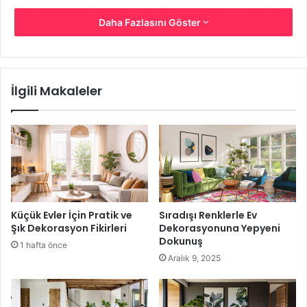
Neden solar aydınlatma sistemleri
Daha Fazlasını Göster
tercih edilmelidir?
Neden solar aydınlatma sistemleri tercih
edilmelidir?
Böyle bir soru ve bu soruya verilecek
İlgili Makaleler
cevaplar, yeni bir bahçe aydınlatma sistemi düşünen yada
düşünebilecek kişiler açısından son derece faydalı bir
bilgilendirme olacaktır. O halde solar aydınlatma
sistemlerinin, sunmuş olduğu en önemli özelliklerden
birisi olan, güneş enerjisi ile aydınlatma işlevini yerine
getiriyor olmasına değinelim. Özellikle güneş ışınlarının
enerjiye dönüştürülmesi, sonuç olarak elektrik olarak
Küçük Evler İçin Pratik ve
Sıradışı Renklerle Ev
kullanımı ülkemizde daha çok Ege ve Akdeniz bölgesinde
Şık Dekorasyon Fikirleri
Dekorasyonuna Yepyeni
yaygın bir tercihtir.
Dokunuş
1 hafta önce
Aralık 9, 2025