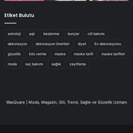
Etiket Bulutu
astroloji
aşk
beslenme
burçlar
cilt bakımı
dekorasyon
dekorasyon önerileri
diyet
Ev dekorasyonu
güzellik
kilo verme
maske
maske tarifi
maske tarifleri
moda
saç bakımı
sağlık
zayıflama
WasQuare | Moda, Magazin, Stil, Trend, Sağlık ve Güzellik Uzmanı