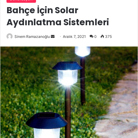
Bahçe İçin Solar
Aydınlatma Sistemleri
Bir
Sinem Ramazanoğlu
Aralık 7, 2021
0
375
e-
posta
göndermek