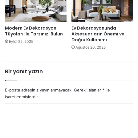
Modern Ev Dekorasyon
Ev Dekorasyonunda
Tüyoları İle Tarzınızı Bulun
Aksesuarların Önemi ve
Doğru Kullanımı
Eylül 22, 2025
Ağustos 20, 2025
Bir yanıt yazın
Bahçe İçin Solar Aydınlatma Sistemleri 1
E-posta adresiniz yayınlanmayacak.
Gerekli alanlar
*
ile
Güneş enerjisi sisteminin tercih edildiğin belli başlı güneş
işaretlenmişlerdir
sistemleri olarak nitelendirilen sistemler vardır ki solar
aydınlatma sistemleri de bu sistemlerden birisi olma
Y
özelliğini gösterir. Kullanımının kolay olabilmesinin yanı
o
sıra, bahçede bulunan çeşitli mobilya ve bitkilere uyumlu
r
bir şekilde kurulumunun gerçekleştirilebilmesi hem de
u