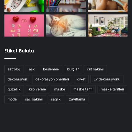
Etiket Bulutu
astroloji
aşk
beslenme
burçlar
cilt bakımı
dekorasyon
dekorasyon önerileri
diyet
Ev dekorasyonu
güzellik
kilo verme
maske
maske tarifi
maske tarifleri
moda
saç bakımı
sağlık
zayıflama