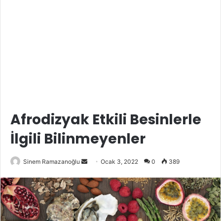
Afrodizyak Etkili Besinlerle
İlgili Bilinmeyenler
Bir
Sinem Ramazanoğlu
Ocak 3, 2022
0
389
e-
posta
göndermek