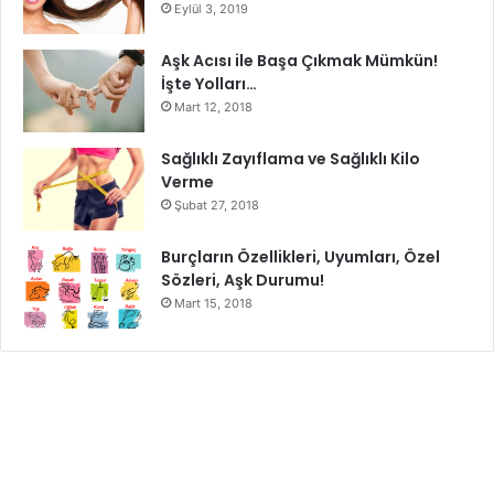
afrodizyak etki anlamında en kuvvetli besinlerinden bir
Eylül 3, 2019
tanesidir. Hem fiziksel hem de psikolojik olarak yüz
Aşk Acısı ile Başa Çıkmak Mümkün!
üzerinden yüzlük bir etkisi bulunmaktadır.
İşte Yolları…
Mart 12, 2018
Çilek:
Çilek afrodizyak etkisi bakımından son derece
etkilidir. Özellikle yüzde yüzlük bir psikolojik etkisinin
Sağlıklı Zayıflama ve Sağlıklı Kilo
yanında yüzde 60’lik bir fiziki etkisi bulunmaktadır.
Verme
Şubat 27, 2018
Besinlerdeki afrodizyak etkisi
bu şekilde ifade
Burçların Özellikleri, Uyumları, Özel
edilmektedir.
Sözleri, Aşk Durumu!
Mart 15, 2018
Afrodizyak Etkili Besinler