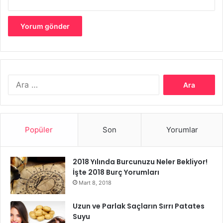
etkisi yüzde 60, psikolojik etkisi ise yüzde 20
seviyelerindedir.
Arama:
Popüler
Son
Yorumlar
2018 Yılında Burcunuzu Neler Bekliyor!
İşte 2018 Burç Yorumları
Mart 8, 2018
Fındık, fıstık ve badem:
Bu kuruyemişler afrodizyak etkisi
Uzun ve Parlak Saçların Sırrı Patates
bakımında oldukça etkilidir. Fiziksel Bal dünyanın
Suyu