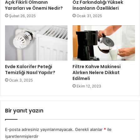
Açık Fikirli Olmanın
Öz Farkındalığı Yüksek
Yararları ve Önemi Nedir?
İnsanların Özellikleri
Afrodizyak Etkili Besinlerle İlgili Bilinmeyenler
ise şu
Şubat 26, 2025
Ocak 31, 2025
şekildedir;
Çikolata:
Çikolata halk arasında kuvvetli bir afrodizyak
olarak görülse de fiziki anlamda yüzde 20 etkisi
bulunmaktadır. Psikolojik olarak etkisi ise yüzde 40
düzeyine ulaşmaktadır.
Evde Kalorifer Peteği
Filtre Kahve Makinesi
Temizliği Nasıl Yapılır?
Alırken Nelere Dikkat
Edilmeli
Ocak 3, 2025
Ekim 12, 2023
Bir yanıt yazın
E-posta adresiniz yayınlanmayacak.
Gerekli alanlar
*
ile
işaretlenmişlerdir